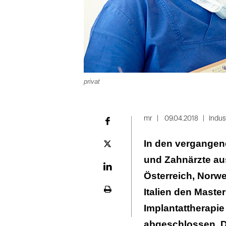
privat
Folie
1
mr
09.04.2018
Indus
Facebook
von
In den vergangen
6
Plattform
X
und Zahnärzte au
LinekdIn
Österreich, Norwe
Italien den Maste
Seite
ausdrucken
Implantattherapie
abgeschlossen. D