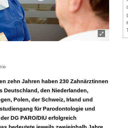
Lightbox
privat
öffnen
trie
en zehn Jahren haben 230 Zahnärztinnen
s Deutschland, den Niederlanden,
gen, Polen, der Schweiz, Irland und
rstudiengang für Parodontologie und
 der DG PARO/DIU erfolgreich
as bedeutete jeweils zweieinhalb Jahre