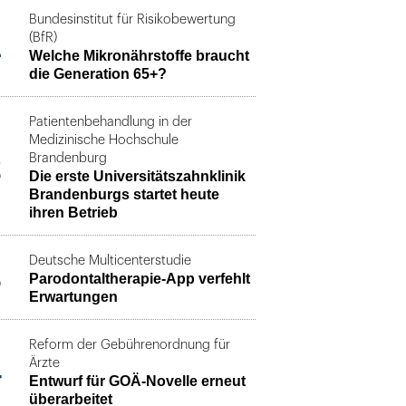
Bundesinstitut für Risikobewertung
1
(BfR)
Welche Mikronährstoffe braucht
die Generation 65+?
Patientenbehandlung in der
Medizinische Hochschule
2
Brandenburg
Die erste Universitätszahnklinik
Brandenburgs startet heute
ihren Betrieb
Deutsche Multicenterstudie
3
Parodontaltherapie-App verfehlt
Erwartungen
Reform der Gebührenordnung für
4
Ärzte
Entwurf für GOÄ-Novelle erneut
überarbeitet