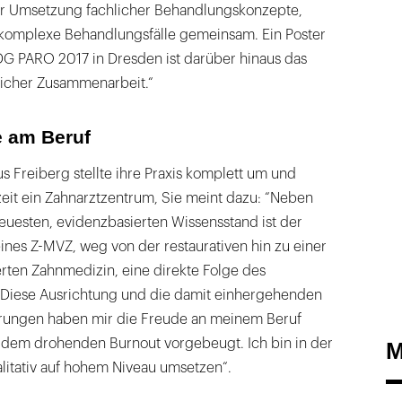
er Umsetzung fachlicher Behandlungskonzepte,
komplexe Behandlungsfälle gemeinsam. Ein Poster
DG PARO 2017 in Dresden ist darüber hinaus das
licher Zusammenarbeit.“
e am Beruf
us Freiberg stellte ihre Praxis komplett um und
eit ein Zahnarztzentrum, Sie meint dazu: “Neben
uesten, evidenzbasierten Wissensstand ist der
nes Z-MVZ, weg von der restaurativen hin zu einer
erten Zahnmedizin, eine direkte Folge des
 Diese Ausrichtung und die damit einhergehenden
erungen haben mir die Freude an meinem Beruf
dem drohenden Burnout vorgebeugt. Ich bin in der
M
litativ auf hohem Niveau umsetzen“.