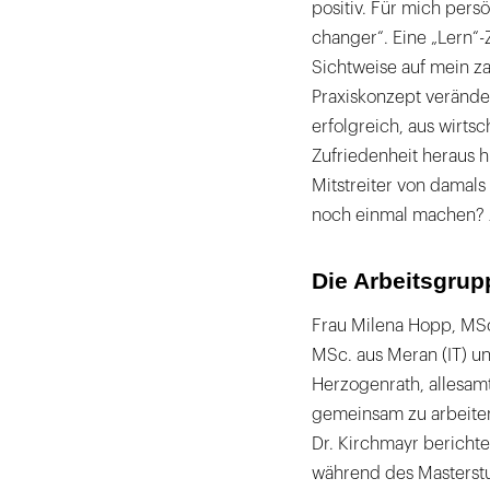
positiv. Für mich pers
changer“. Eine „Lern“-
Sichtweise auf mein z
Praxiskonzept verände
erfolgreich, aus wirtsc
Zufriedenheit heraus h
Mitstreiter von damal
noch einmal machen? Ja
Die Arbeitsgrup
Frau Milena Hopp, MSc
MSc. aus Meran (IT) u
Herzogenrath, allesam
gemeinsam zu arbeiten
Dr. Kirchmayr berichtet
während des Masterst