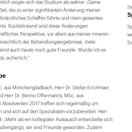
önlich zeigte sich das Studium als wahrer „Game-
Sa
Zeit, die zu einer signifikanten Änderung meiner
S
ahnärztliches Schaffen führte und mein gesamtes
rte. Rückblickend sind diese Änderungen
Sp
haftlicher Perspektive, vor allem aus meiner inneren
we
insichtlich der Behandlungsergebnisse. Viele
S
s sind auch heute noch gute Freunde. Würde ich es
, sicherlich.“
pe
. aus Mönchengladbach, Herr Dr. Stefan Kirchmayr,
nd Herr Dr. Benno Offermanns, MSc. aus
t Absolventen 2017 treffen sich regelmäßig um
 und sich auf den Spezialisten vorzubereiten. Herr
: „Mehr als ein kollegialer Austausch entwickelte sich
udiengangs, wir sind Freunde geworden. Zudem