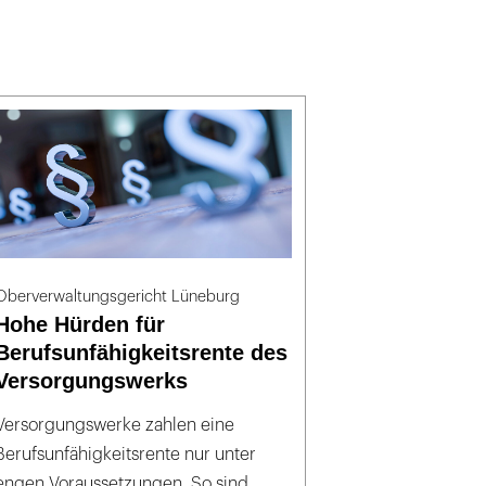
Oberverwaltungsgericht Lüneburg
Hohe Hürden für
Berufsunfähigkeitsrente des
Versorgungswerks
Versorgungswerke zahlen eine
Berufsunfähigkeitsrente nur unter
engen Voraussetzungen. So sind