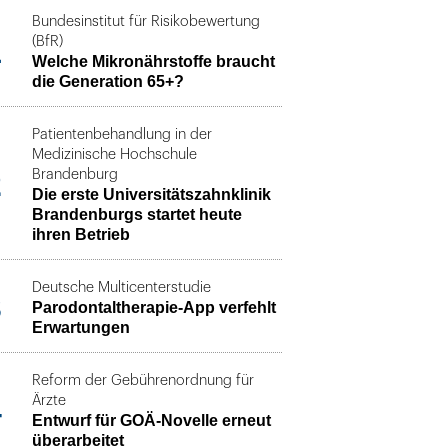
Bundesinstitut für Risikobewertung
1
(BfR)
Welche Mikronährstoffe braucht
die Generation 65+?
Patientenbehandlung in der
Medizinische Hochschule
2
Brandenburg
Die erste Universitätszahnklinik
Brandenburgs startet heute
ihren Betrieb
Deutsche Multicenterstudie
3
Parodontaltherapie-App verfehlt
Erwartungen
Reform der Gebührenordnung für
4
Ärzte
Entwurf für GOÄ-Novelle erneut
überarbeitet