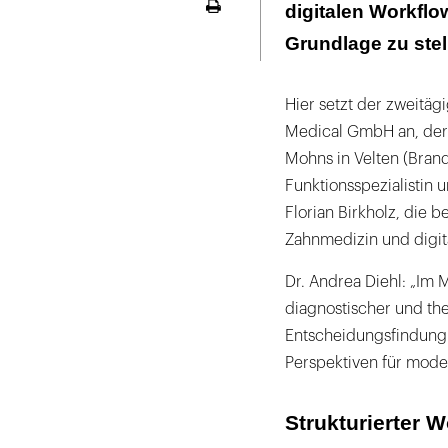
digitalen Workflo
Seite
ausdrucken
Grundlage zu stel
Hier setzt der zweitäg
Medical GmbH an, der 
Mohns in Velten (Brand
Funktionsspezialistin 
Florian Birkholz, die b
Zahnmedizin und digit
Dr. Andrea Diehl: „Im M
diagnostischer und the
Entscheidungsfindung i
Perspektiven für mode
Strukturierter W