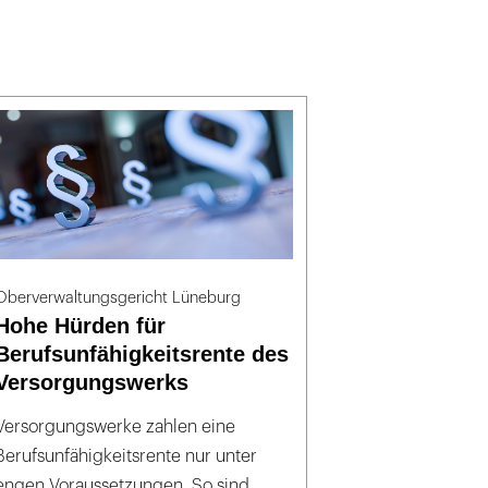
Oberverwaltungsgericht Lüneburg
Hohe Hürden für
Berufsunfähigkeitsrente des
Versorgungswerks
Versorgungswerke zahlen eine
Berufsunfähigkeitsrente nur unter
engen Voraussetzungen. So sind