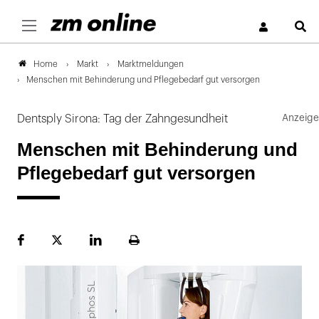
S
Markt
Marktmeldungen
Home
Menschen mit Behinderung und Pflegebedarf gut versorgen
Dentsply Sirona: Tag der Zahngesundheit
Menschen mit Behinderung und
Pflegebedarf gut versorgen
Facebook
Plattform
LinekdIn
Seite
X
ausdrucken