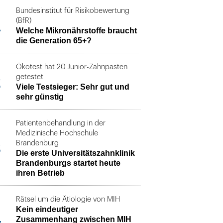
Bundesinstitut für Risikobewertung
1
(BfR)
Welche Mikronährstoffe braucht
die Generation 65+?
Ökotest hat 20 Junior-Zahnpasten
2
getestet
Viele Testsieger: Sehr gut und
sehr günstig
Patientenbehandlung in der
Medizinische Hochschule
3
Brandenburg
Die erste Universitätszahnklinik
Brandenburgs startet heute
ihren Betrieb
Rätsel um die Ätiologie von MIH
Kein eindeutiger
4
Zusammenhang zwischen MIH