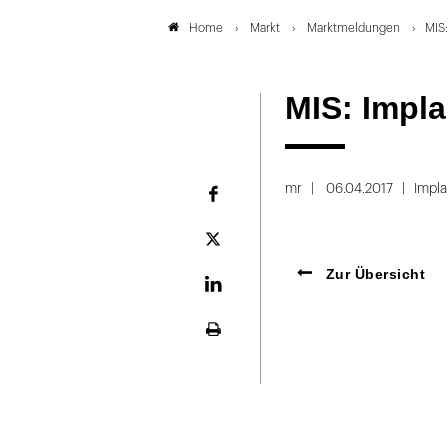
Markt
Marktmeldungen
MIS
Home
MIS: Impla
mr
06.04.2017
Impla
Facebook
Plattform
X
Zur Übersicht
LinekdIn
Seite
ausdrucken