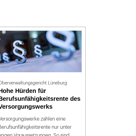
Oberverwaltungsgericht Lüneburg
Hohe Hürden für
Berufsunfähigkeitsrente des
Versorgungswerks
Versorgungswerke zahlen eine
Berufsunfähigkeitsrente nur unter
engen Voraussetzungen. So sind