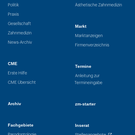
Politik
Ästhetische Zahnmedizin
Praxis
Gesellschaft
Markt
Zahnmedizin
Marktanzeigen
News-Archiv
Firmenverzeichnis
CME
Termine
Erste Hilfe
Anleitung zur
CME Übersicht
Termineingabe
Archiv
zm-starter
Fachgebiete
Inserat
Parodontologie
Stellenangebote