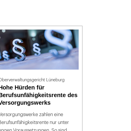
Oberverwaltungsgericht Lüneburg
Hohe Hürden für
Berufsunfähigkeitsrente des
Versorgungswerks
Versorgungswerke zahlen eine
Berufsunfähigkeitsrente nur unter
engen Voraussetzungen. So sind