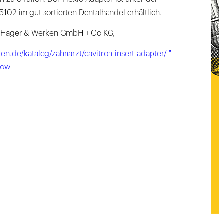
02 im gut sortierten Dentalhandel erhältlich.
n:Hager & Werken GmbH + Co KG,
n.de/katalog/zahnarzt/cavitron-insert-adapter/ " -
dow