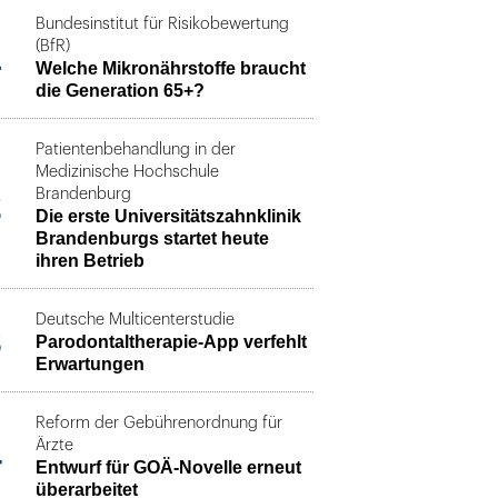
Bundesinstitut für Risikobewertung
1
(BfR)
Welche Mikronährstoffe braucht
die Generation 65+?
Patientenbehandlung in der
Medizinische Hochschule
2
Brandenburg
Die erste Universitätszahnklinik
Brandenburgs startet heute
ihren Betrieb
Deutsche Multicenterstudie
3
Parodontaltherapie-App verfehlt
Erwartungen
Reform der Gebührenordnung für
4
Ärzte
Entwurf für GOÄ-Novelle erneut
überarbeitet