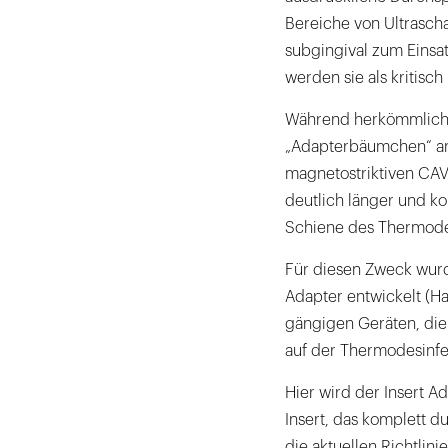
Bereiche von Ultrasch
subgingival zum Einsa
werden sie als kritisch
Während herkömmliche 
„Adapterbäumchen“ ang
magnetostriktiven CAV
deutlich länger und ko
Schiene des Thermode
Für diesen Zweck wurd
Adapter entwickelt (Ha
gängigen Geräten, di
auf der Thermodesinfe
Hier wird der Insert Ad
Insert, das komplett d
die aktuellen Richtlini