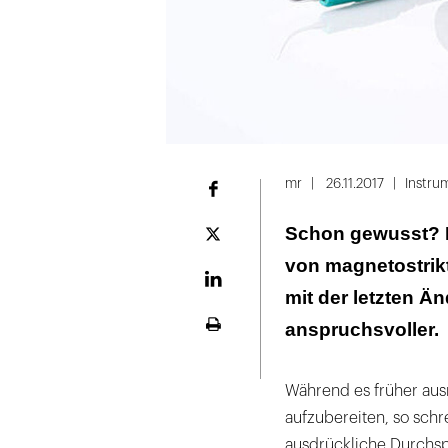
mr
26.11.2017
Instru
Facebook
Schon gewusst? D
Plattform
X
von magnetostrikt
LinekdIn
mit der letzten Ä
anspruchsvoller.
Seite
ausdrucken
Während es früher ausr
aufzubereiten, so schr
ausdrückliche Durchs