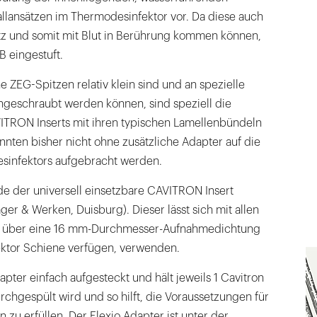
allansätzen im Thermodesinfektor vor. Da diese auch
tz und somit mit Blut in Berührung kommen können,
 B eingestuft.
ZEG-Spitzen relativ klein sind und an spezielle
eschraubt werden können, sind speziell die
ITRON Inserts mit ihren typischen Lamellenbündeln
nnten bisher nicht ohne zusätzliche Adapter auf die
sinfektors aufgebracht werden.
e der universell einsetzbare CAVITRON Insert
ger & Werken, Duisburg). Dieser lässt sich mit allen
e über eine 16 mm-Durchmesser-Aufnahmedichtung
ktor Schiene verfügen, verwenden.
apter einfach aufgesteckt und hält jeweils 1 Cavitron
urchgespült wird und so hilft, die Voraussetzungen für
en zu erfüllen. Der Flexio Adapter ist unter der