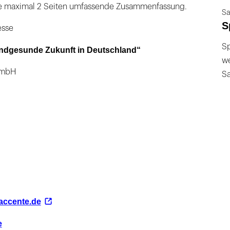
ne maximal 2 Seiten umfassende Zusammenfassung.
Sa
S
esse
Sp
 mundgesunde Zukunft in Deutschland“
we
GmbH
S
accente.de
e