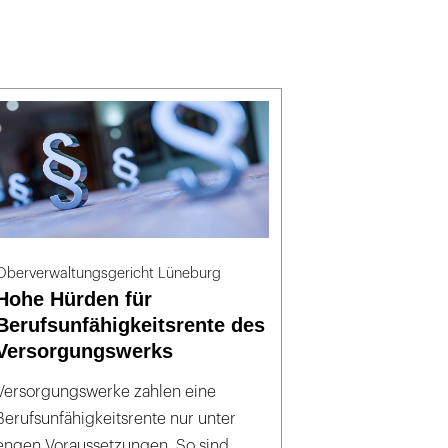
Oberverwaltungsgericht Lüneburg
Hohe Hürden für
Berufsunfähigkeitsrente des
Versorgungswerks
Versorgungswerke zahlen eine
Berufsunfähigkeitsrente nur unter
engen Voraussetzungen. So sind