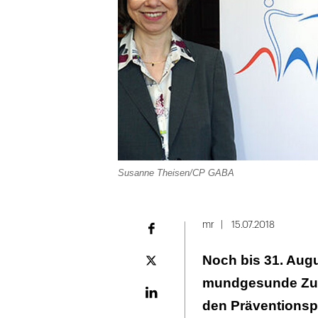
Susanne Theisen/CP GABA
mr
15.07.2018
Facebook
Noch bis 31. Augus
Plattform
X
mundgesunde Zuk
LinekdIn
den Präventionsp