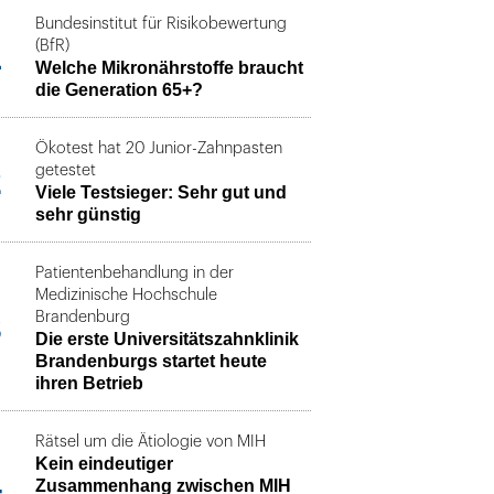
Bundesinstitut für Risikobewertung
1
(BfR)
Welche Mikronährstoffe braucht
die Generation 65+?
Ökotest hat 20 Junior-Zahnpasten
2
getestet
Viele Testsieger: Sehr gut und
sehr günstig
Patientenbehandlung in der
Medizinische Hochschule
3
Brandenburg
Die erste Universitätszahnklinik
Brandenburgs startet heute
ihren Betrieb
Rätsel um die Ätiologie von MIH
Kein eindeutiger
4
Zusammenhang zwischen MIH