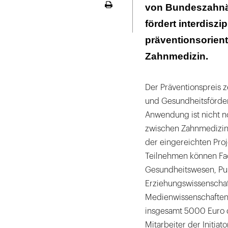
von Bundeszahn
Seite
ausdrucken
fördert interdiszi
präventionsorien
Zahnmedizin.
Der Präventionspreis 
und Gesundheitsförder
Anwendung ist nicht 
zwischen Zahnmedizin 
der eingereichten Proj
Teilnehmen können Fac
Gesundheitswesen, Publ
Erziehungswissenscha
Medienwissenschaften. 
insgesamt 5000 Euro d
Mitarbeiter der Initia