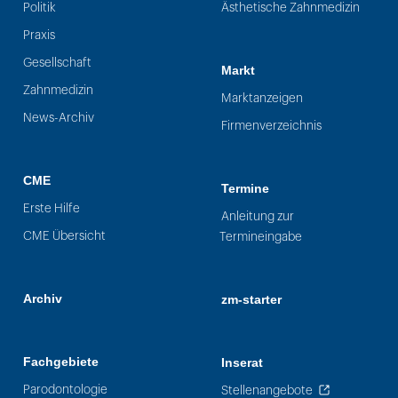
Politik
Ästhetische Zahnmedizin
Praxis
Gesellschaft
Markt
Zahnmedizin
Marktanzeigen
News-Archiv
Firmenverzeichnis
CME
Termine
Erste Hilfe
Anleitung zur
CME Übersicht
Termineingabe
Archiv
zm-starter
Fachgebiete
Inserat
Parodontologie
Stellenangebote