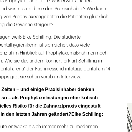
is Prophylaxe anbieten? Was erwirtschaften
und was kosten diese den Praxisinhaber? Wie kann
g von Prophylaxeangeboten die Patienten glücklich
ig die Gewinne steigern?
agen weiß Elke Schilling. Die studierte
talhygienikerin ist sich sicher, dass viele
tenzial im Hinblick auf Prophylaxemaßnahmen noch
. Wie sie das ändern können, erklärt Schilling in
dental arena“ der Fachmesse id infotage dental am 14.
 Tipps gibt sie schon vorab im Interview.
b Zeiten – und einige Praxisinhaber denken
 so – als Prophylaxeleistungen eher kritisch
elles Risiko für die Zahnarztpraxis eingestuft
in den letzten Jahren geändert?Elke Schilling:
eute entwickeln sich immer mehr zu modernen