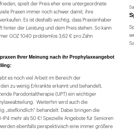
ufrieden, spielt der Preis eher eine untergeordnete
Sa
 viele Praxen immer noch schwer damit, ihre
S
verkaufen. Es ist deshalb wichtig, dass Praxisinhaber
Sp
t hinter der Leistung und dem Preis stehen. So kann
we
er GOZ 1040 problemlos 3,62 € pro Zahn
S
praxen Ihrer Meinung nach ihr Prophylaxeangebot
ling:
ibt es noch viel Arbeit im Bereich der
rden zu wenig Erkrankte erkannt und behandelt,
tzende Parodontaltherapie (UPT) ein wichtiger
hylaxeabteilung. Weiterhin wird auch die
g „stiefkindlich“ behandelt. Dabei bringen die
P4 mehr als 50 €! Spezielle Angebote für Senioren
werden ebenfalls perspektivisch eine immer größere