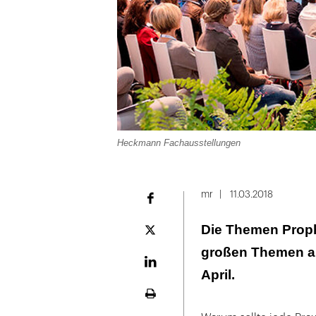
Heckmann Fachausstellungen
mr
11.03.2018
Facebook
Die Themen Proph
Plattform
X
großen Themen auf
LinekdIn
April.
Seite
ausdrucken