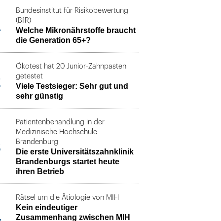
Bundesinstitut für Risikobewertung
1
(BfR)
Welche Mikronährstoffe braucht
die Generation 65+?
Ökotest hat 20 Junior-Zahnpasten
2
getestet
Viele Testsieger: Sehr gut und
sehr günstig
Patientenbehandlung in der
Medizinische Hochschule
3
Brandenburg
Die erste Universitätszahnklinik
Brandenburgs startet heute
ihren Betrieb
Rätsel um die Ätiologie von MIH
Kein eindeutiger
4
Zusammenhang zwischen MIH