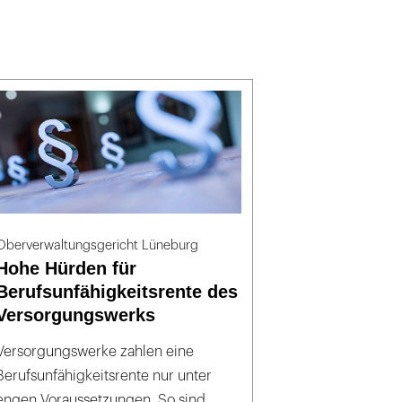
Oberverwaltungsgericht Lüneburg
Hohe Hürden für
Berufsunfähigkeitsrente des
Versorgungswerks
Versorgungswerke zahlen eine
Berufsunfähigkeitsrente nur unter
engen Voraussetzungen. So sind