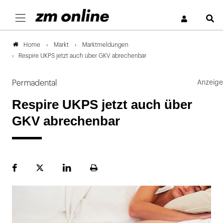
S
Markt
Marktmeldungen
Home
Respire UKPS jetzt auch über GKV abrechenbar
Permadental
Respire UKPS jetzt auch über
GKV abrechenbar
Facebook
Plattform
LinekdIn
Seite
X
ausdrucken