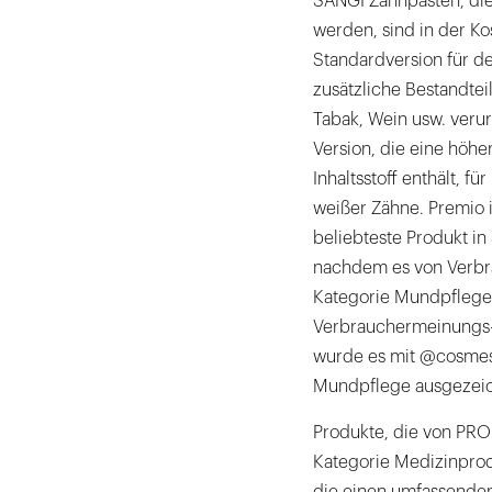
SANGI Zahnpasten, die
werden, sind in der K
Standardversion für d
zusätzliche Bestandtei
Tabak, Wein usw. ver
Version, die eine höhe
Inhaltsstoff enthält, f
weißer Zähne. Premio i
beliebteste Produkt in
nachdem es von Verbra
Kategorie Mundpflege 
Verbrauchermeinungs-
wurde es mit @cosmes 
Mundpflege ausgezeic
Produkte, die von PRO
Kategorie Medizinpro