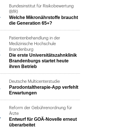
Bundesinstitut für Risikobewertung
1
(BfR)
Welche Mikronährstoffe braucht
die Generation 65+?
Patientenbehandlung in der
Medizinische Hochschule
2
Brandenburg
Die erste Universitätszahnklinik
Brandenburgs startet heute
ihren Betrieb
Deutsche Multicenterstudie
3
Parodontaltherapie-App verfehlt
Erwartungen
Reform der Gebührenordnung für
4
Ärzte
Entwurf für GOÄ-Novelle erneut
überarbeitet