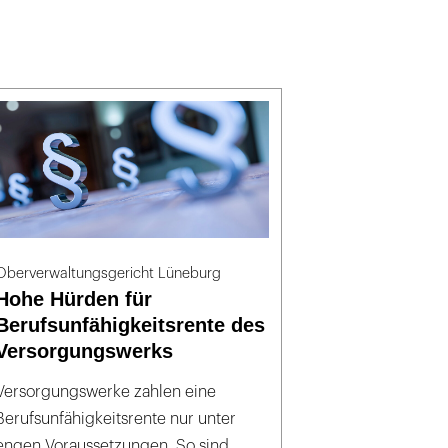
Oberverwaltungsgericht Lüneburg
Hohe Hürden für
Berufsunfähigkeitsrente des
Versorgungswerks
Versorgungswerke zahlen eine
Berufsunfähigkeitsrente nur unter
engen Voraussetzungen. So sind