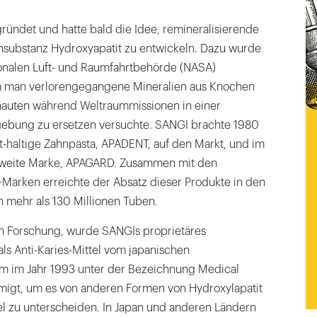
ündet und hatte bald die Idee, remineralisierende
nsubstanz Hydroxyapatit zu entwickeln. Dazu wurde
ionalen Luft- und Raumfahrtbehörde (NASA)
 man verlorengegangene Mineralien aus Knochen
nauten während Weltraummissionen in einer
gebung zu ersetzen versuchte. SANGI brachte 1980
t-haltige Zahnpasta, APADENT, auf den Markt, und im
 zweite Marke, APAGARD. Zusammen mit den
arken erreichte der Absatz dieser Produkte in den
 mehr als 130 Millionen Tuben.
en Forschung, wurde SANGIs proprietäres
 als Anti-Karies-Mittel vom japanischen
m im Jahr 1993 unter der Bezeichnung Medical
igt, um es von anderen Formen von Hydroxylapatit
el zu unterscheiden. In Japan und anderen Ländern