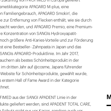
 zukünftig von PROFIMED in Europa geliefert
osmetikkategorie APAGARD M-plus, eine
en Familiengebrauch, APAGARD Smokin', die
le zur Entfernung von Flecken enthält, wie sie durch
ursacht werden, und APAGARD Premio, eine Premium-
re Konzentration von SANGIs Hydroxyapatit-
ür noch größere Anti-Karies-Vorteile und zur Förderung
st eine Bestseller- Zahnpasta in Japan und das
 SANGIs APAGARD-Produktlinie. Im Jahr 2017,
uchern als bestes Schönheitsprodukt in der
im dritten Jahr auf @cosme, Japans führender
Website für Schönheitsprodukte, gewählt wurde,
erstem Hall of Fame Award in der Kategorie
hnet.
M
FIMED aus der SANGI APADENT Linie in der
dukte geliefert werden, sind APADENT TOTAL CARE,