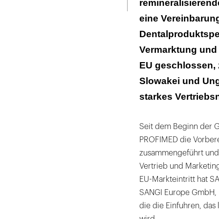
remineralisierend
eine Vereinbarun
Dentalproduktspez
Vermarktung und 
EU geschlossen, 
Slowakei und Ung
starkes Vertriebsn
Seit dem Beginn der G
PROFIMED die Vorberei
zusammengeführt und a
Vertrieb und Marketing
EU-Markteintritt hat S
SANGI Europe GmbH, in
die die Einfuhren, das