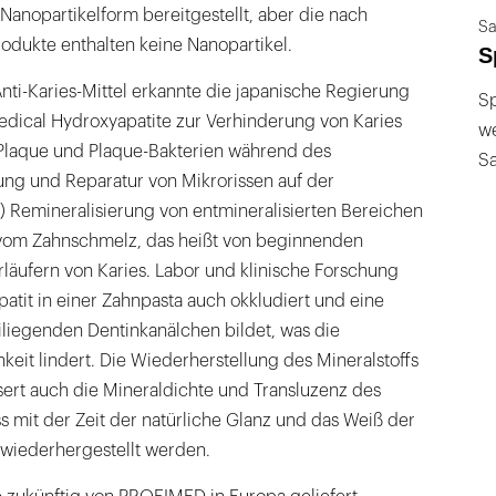
n Nanopartikelform bereitgestellt, aber die nach
Sa
odukte enthalten keine Nanopartikel.
S
Anti-Karies-Mittel erkannte die japanische Regierung
Sp
edical Hydroxyapatite zur Verhinderung von Karies
we
n Plaque und Plaque-Bakterien während des
S
ung und Reparatur von Mikrorissen auf der
) Remineralisierung von entmineralisierten Bereichen
 vom Zahnschmelz, das heißt von beginnenden
rläufern von Karies. Labor und klinische Forschung
atit in einer Zahnpasta auch okkludiert und eine
iliegenden Dentinkanälchen bildet, was die
eit lindert. Die Wiederherstellung des Mineralstoffs
ert auch die Mineraldichte und Transluzenz des
 mit der Zeit der natürliche Glanz und das Weiß der
wiederhergestellt werden.