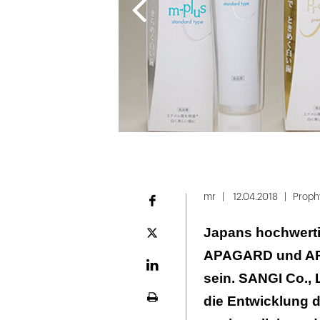
Folie
1
mr
12.04.2018
Proph
Facebook
von
Japans hochwerti
2
Plattform
X
APAGARD und APA
LinekdIn
sein. SANGI Co., 
die Entwicklung d
Seite
ausdrucken