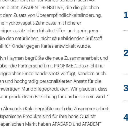
Schutz nicht nur vor Karies, sondern auch vor
en bietet, APADENT SENSITIVE, die die gleichen
mit dem Zusatz von Überempfindlichkeitslinderung,
e Hydroxyapatit-Zahnpasta mit höherer
niger zusätzlichen Inhaltsstoffen und geringerer
e den natürlichen, nicht säurebildenden Süßstoff
iell für Kinder gegen Karies entwickelt wurde.
slyn Hayman begrüßte die neue Zusammenarbeit und
 über die Partnerschaft mit PROFIMED, das nicht nur
angreiches Einzelhandelsnetz verfügt, sondern auch
en und hochgradig personalisierten Ansatz für die
chwertigen Mundpflegeprodukten. Wir glauben, dass
sehr produktiven Beziehung für uns beide sein wird. "
n Alexandra Kala begrüßte auch die Zusammenarbeit
"Japanische Produkte sind für ihre hohe Qualität
 japanischen Markt haben APAGARD und APADENT