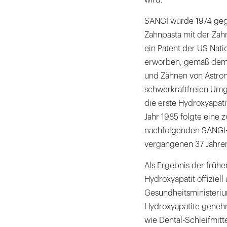
wird.
SANGI wurde 1974 gegr
Zahnpasta mit der Zah
ein Patent der US Nat
erworben, gemäß dem
und Zähnen von Astro
schwerkraftfreien Um
die erste Hydroxyapati
Jahr 1985 folgte eine
nachfolgenden SANGI-M
vergangenen 37 Jahren
Als Ergebnis der früh
Hydroxyapatit offiziell
Gesundheitsministeriu
Hydroxyapatite genehm
wie Dental-Schleifmitt