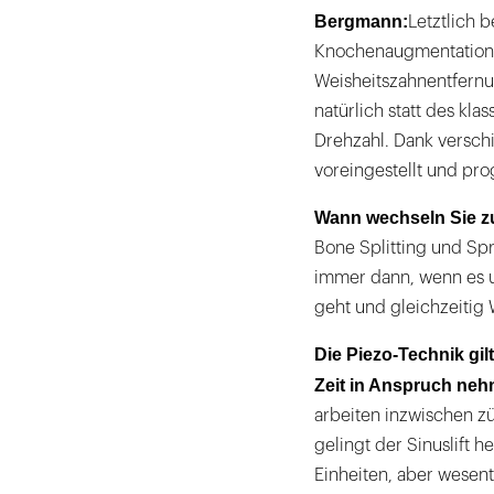
Bergmann:
Letztlich b
Knochenaugmentationen
Weisheitszahnentfern
natürlich statt des kl
Drehzahl. Dank versch
voreingestellt und pr
Wann wechseln Sie z
Bone Splitting und Sp
immer dann, wenn es 
geht und gleichzeiti
Die Piezo-Technik gil
Zeit in Anspruch ne
arbeiten inzwischen z
gelingt der Sinuslift h
Einheiten, aber wesent