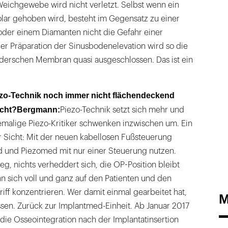
eichgewebe wird nicht verletzt. Selbst wenn ein
ar gehoben wird, besteht im Gegensatz zu einer
oder einem Diamanten nicht die Gefahr einer
er Präparation der Sinusbodenelevation wird so die
derschen Membran quasi ausgeschlossen. Das ist ein
zo-Technik noch immer nicht flächendeckend
icht?
Bergmann:
Piezo-Technik setzt sich mehr und
emalige Piezo-Kritiker schwenken inzwischen um. Ein
r Sicht: Mit der neuen kabellosen Fußsteuerung
d und Piezomed mit nur einer Steuerung nutzen.
eg, nichts verheddert sich, die OP-Position bleibt
nn sich voll und ganz auf den Patienten und den
riff konzentrieren. Wer damit einmal gearbeitet hat,
M
ssen. Zurück zur Implantmed-Einheit. Ab Januar 2017
die Osseointegration nach der Implantatinsertion