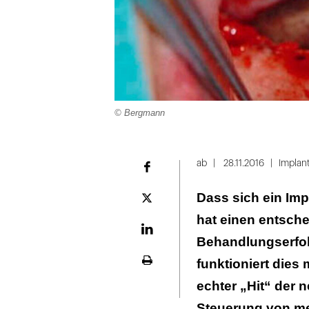
© Bergmann
Folie
1
ab
28.11.2016
Implan
Facebook
von
Dass sich ein Imp
4
Plattform
X
hat einen entsche
LinekdIn
Behandlungserfol
funktioniert dies 
Seite
ausdrucken
echter „Hit“ der 
Steuerung von me