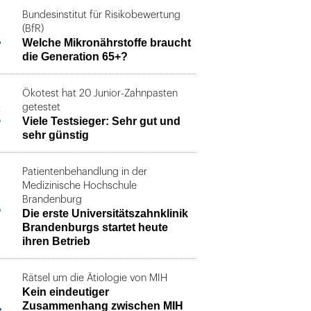
Bundesinstitut für Risikobewertung
1
(BfR)
Welche Mikronährstoffe braucht
die Generation 65+?
Ökotest hat 20 Junior-Zahnpasten
2
getestet
Viele Testsieger: Sehr gut und
sehr günstig
Patientenbehandlung in der
Medizinische Hochschule
3
Brandenburg
Die erste Universitätszahnklinik
Brandenburgs startet heute
ihren Betrieb
Rätsel um die Ätiologie von MIH
Kein eindeutiger
4
Zusammenhang zwischen MIH