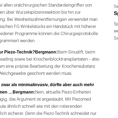
ei allen oralchirurgischen Standardeingriffen von
Sa
 über Wurzelspitzenresektion bis hin zur
S
ung. Bei Weisheitszahnentfernungen verwendet man
Sp
assischen FG Winkelstücks ein Handstück mit höherer
we
iedener Programme können die Chirurgieprotokolle
S
ogrammiert werden.
ur Piezo-Technik?
Bergmann:
Beim Sinuslift, beim
reading sowie bei Knochenblocktransplantaten – also
um eine präzise Bearbeitung der Knochensubstanz
g Weichgewebe geschont werden muss.
t zwar als minimalinvasiv, dürfte aber auch mehr
hmen …
Bergmann:
Nein, aktuelle Piezo-Einheiten
ügig, das Argument ist angestaubt. Mit Piezomed
eute ähnlich schnell wie mit den rotierenden
lich sicherer. Denn die Piezo-Technik schneidet nur