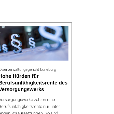
Oberverwaltungsgericht Lüneburg
Hohe Hürden für
Berufsunfähigkeitsrente des
Versorgungswerks
Versorgungswerke zahlen eine
Berufsunfähigkeitsrente nur unter
engen Voraussetzungen. So sind