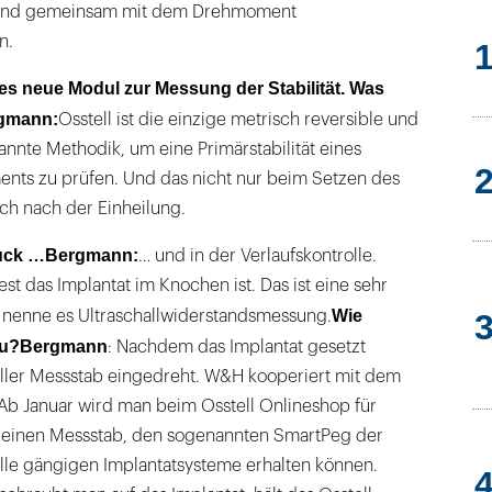
n und gemeinsam mit dem Drehmoment
n.
ses neue Modul zur Messung der Stabilität. Was
gmann:
Osstell ist die einzige metrisch reversible und
annte Methodik, um eine Primärstabilität eines
ents zu prüfen. Und das nicht nur beim Setzen des
ch nach der Einheilung.
uck …
Bergmann:
… und in der Verlaufskontrolle.
est das Implantat im Knochen ist. Das ist eine sehr
Wie
 nenne es Ultraschallwiderstandsmessung.
au?
Bergmann
: Nachdem das Implantat gesetzt
eller Messstab eingedreht. W&H kooperiert mit dem
Ab Januar wird man beim Osstell Onlineshop für
 einen Messstab, den sogenannten SmartPeg der
t alle gängigen Implantatsysteme erhalten können.