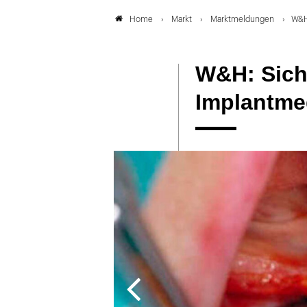
Markt
Marktmeldungen
W&H
Home
W&H: Siche
Implantme