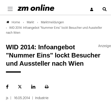
S
Markt
Marktmeldungen
Home
WID 2014: Infoangebot "Nummer Eins" lockt Besucher und Aussteller
nach Wien
WID 2014: Infoangebot
"Nummer Eins" lockt Besucher
und Aussteller nach Wien
Facebook
Plattform
LinekdIn
Seite
X
ausdrucken
js
16.05.2014
Industrie