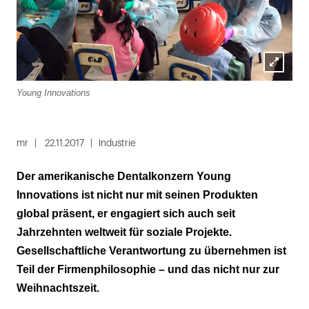
Lightbox
Young Innovations
You
öffnen
Folie
1
mr
22.11.2017
Industrie
von
Der amerikanische Dentalkonzern Young
3
Innovations ist nicht nur mit seinen Produkten
global präsent, er engagiert sich auch seit
Jahrzehnten weltweit für soziale Projekte.
Gesellschaftliche Verantwortung zu übernehmen ist
Teil der Firmenphilosophie – und das nicht nur zur
Weihnachtszeit.