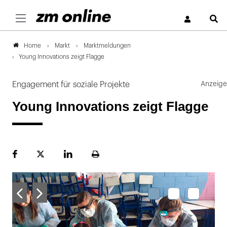
S
Markt
Marktmeldungen
Home
Young Innovations zeigt Flagge
Engagement für soziale Projekte
Young Innovations zeigt Flagge
Facebook
Plattform
LinekdIn
Seite
X
ausdrucken