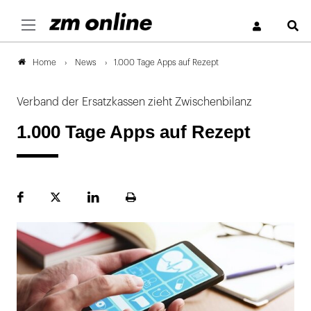
S
News
1.000 Tage Apps auf Rezept
Home
Verband der Ersatzkassen zieht Zwischenbilanz
1.000 Tage Apps auf Rezept
Facebook
Plattform
LinekdIn
Seite
X
ausdrucken