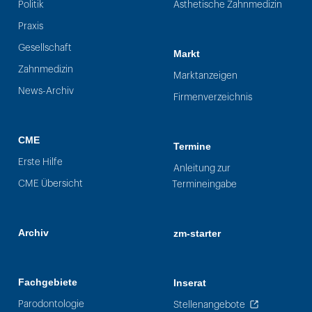
Politik
Ästhetische Zahnmedizin
Praxis
Gesellschaft
Markt
Zahnmedizin
Marktanzeigen
News-Archiv
Firmenverzeichnis
CME
Termine
Erste Hilfe
Anleitung zur
CME Übersicht
Termineingabe
Archiv
zm-starter
Fachgebiete
Inserat
Parodontologie
Stellenangebote