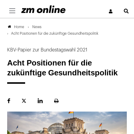
S
News
Home
Acht Positionen für die zukünftige Gesundheitspolitik
KBV-Papier zur Bundestagswahl 2021
Acht Positionen für die
zukünftige Gesundheitspolitik
Facebook
Plattform
LinekdIn
Seite
X
ausdrucken