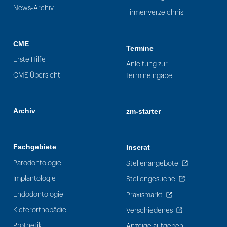
News-Archiv
Firmenverzeichnis
CME
Termine
Erste Hilfe
Anleitung zur
CME Übersicht
Termineingabe
Archiv
zm-starter
Fachgebiete
Inserat
Parodontologie
Stellenangebote
Implantologie
Stellengesuche
Endodontologie
Praxismarkt
Kieferorthopädie
Verschiedenes
Prothetik
Anzeige aufgeben