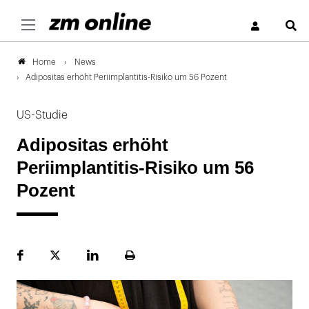
S
News
Home
Adipositas erhöht Periimplantitis-Risiko um 56 Pozent
US-Studie
Adipositas erhöht
Periimplantitis-Risiko um 56
Pozent
Facebook
Plattform
LinekdIn
Seite
X
ausdrucken