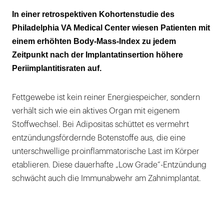
Ab einem BMI von 30 oder höher steigt das
In einer retrospektiven Kohortenstudie des
Risiko erheblich
Philadelphia VA Medical Center wiesen Patienten mit
einem erhöhten Body-Mass-Index zu jedem
Adipositas sollte in die Abwägungen
Zeitpunkt nach der Implantatinsertion höhere
einbezogen werden
Periimplantitisraten auf.
Fettgewebe ist kein reiner Energiespeicher, sondern
verhält sich wie ein aktives Organ mit eigenem
Stoffwechsel. Bei Adipositas schüttet es vermehrt
entzündungsfördernde Botenstoffe aus, die eine
unterschwellige proinflammatorische Last im Körper
etablieren. Diese dauerhafte „Low Grade“-Entzündung
schwächt auch die Immunabwehr am Zahnimplantat.