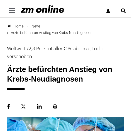
S
News
Home
Ärzte befürchten Anstieg von Krebs-Neudiagnosen
Weltweit 72,3 Prozent aller OPs abgesagt oder
verschoben
Ärzte befürchten Anstieg von
Krebs-Neudiagnosen
Facebook
Plattform
LinekdIn
Seite
X
ausdrucken