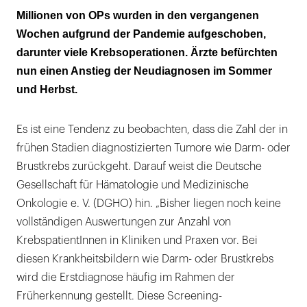
Krebspatienten haben kein erhöhtes
Millionen von OPs wurden in den vergangenen
Ansteckungsrisiko
Wochen aufgrund der Pandemie aufgeschoben,
darunter viele Krebsoperationen. Ärzte befürchten
Studie: Weltweit 28.404.603 Operationen in
nun einen Anstieg der Neudiagnosen im Sommer
zwölf Wochen abgesagt...
und Herbst.
...37,7 Prozent davon waren Krebs-OPs
Es ist eine Tendenz zu beobachten, dass die Zahl der in
frühen Stadien diagnostizierten Tumore wie Darm- oder
Brustkrebs zurückgeht. Darauf weist die Deutsche
Gesellschaft für Hämatologie und Medizinische
Onkologie e. V. (DGHO) hin. „Bisher liegen noch keine
vollständigen Auswertungen zur Anzahl von
KrebspatientInnen in Kliniken und Praxen vor. Bei
diesen Krankheitsbildern wie Darm- oder Brustkrebs
wird die Erstdiagnose häufig im Rahmen der
Früherkennung gestellt. Diese Screening-