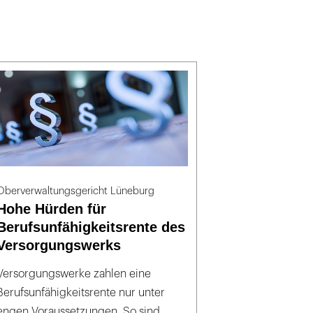
Oberverwaltungsgericht Lüneburg
Hohe Hürden für
Berufsunfähigkeitsrente des
Versorgungswerks
Versorgungswerke zahlen eine
Berufsunfähigkeitsrente nur unter
engen Voraussetzungen. So sind