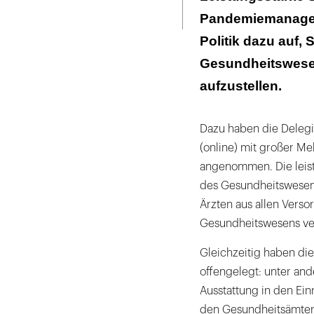
Seite
ausdrucken
Pandemiemanageme
Menschen statt
Politik dazu auf,
Arztpraxen bei
Gesundheitswesen
Krise als Treib
aufzustellen.
Dazu haben die Delegi
(online) mit großer M
angenommen. Die leist
des Gesundheitswesens
Ärzten aus allen Vers
Gesundheitswesens verh
Gleichzeitig haben di
offengelegt: unter an
Ausstattung in den Ei
den Gesundheitsämter