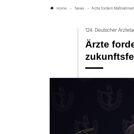
News
Ärzte fordern Maßnahmen
Home
124. Deutscher Ärztet
Ärzte for
zukunftsf