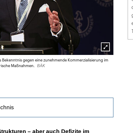
Lightbox
lares Bekenntnis gegen eine zunehmende Kommerzialisierung im
öffnen
BÄK
erische Maßnahmen.
ichnis
en Gesundheitsdienst stärken
trukturen – aber auch Defizite im