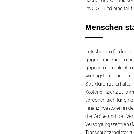
flächendeckendes Kont
im ÖGD und eine tarifl
Menschen sta
Entschieden fordern di
gegen eine zunehmend
gepaart mit konkrete
wichtigsten Lehren aus
Strukturen zu erhalten
Kosteneffizienz zu tri
sprechen sich für ein
Finanzinvestoren in d
die Größe und der Ve
Versorgungszentren (M
Transparenzregister f