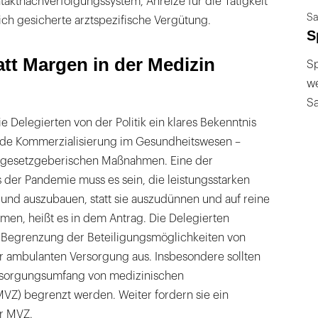
aktnachverfolgungssystem, Anreize für die Tätigkeit
Sa
ich gesicherte arztspezifische Vergütung.
S
tt Margen in der Medizin
Sp
we
S
e Delegierten von der Politik ein klares Bekenntnis
e Kommerzialisierung im Gesundheitswesen –
n gesetzgeberischen Maßnahmen. Eine der
 der Pandemie muss es sein, die leistungsstarken
 und auszubauen, statt sie auszudünnen und auf reine
mmen, heißt es in dem Antrag. Die Delegierten
e Begrenzung der Beteiligungsmöglichkeiten von
er ambulanten Versorgung aus. Insbesondere sollten
rsorgungsumfang von medizinischen
VZ) begrenzt werden. Weiter fordern sie ein
ür MVZ.