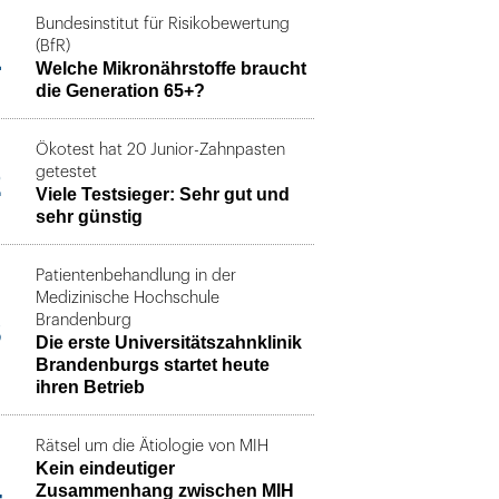
Bundesinstitut für Risikobewertung
1
(BfR)
Welche Mikronährstoffe braucht
die Generation 65+?
Ökotest hat 20 Junior-Zahnpasten
2
getestet
Viele Testsieger: Sehr gut und
sehr günstig
Patientenbehandlung in der
Medizinische Hochschule
3
Brandenburg
Die erste Universitätszahnklinik
Brandenburgs startet heute
ihren Betrieb
Rätsel um die Ätiologie von MIH
Kein eindeutiger
4
Zusammenhang zwischen MIH