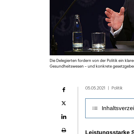
Die Delegierten fordern von der Politik ein k
Gesundheitswesen – und konkrete gesetzgeb
05.05.2021
Politik
Facebook
Plattform
Inhaltsverze
X
LinekdIn
Den Öffentlich
Leistungsstarke S