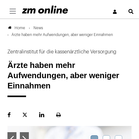
S
News
Home
Ärzte haben mehr Aufwendungen, aber weniger Einnahmen
Zentralinstitut für die kassenärztliche Versorgung
Ärzte haben mehr
Aufwendungen, aber weniger
Einnahmen
Facebook
Plattform
LinekdIn
Seite
X
ausdrucken