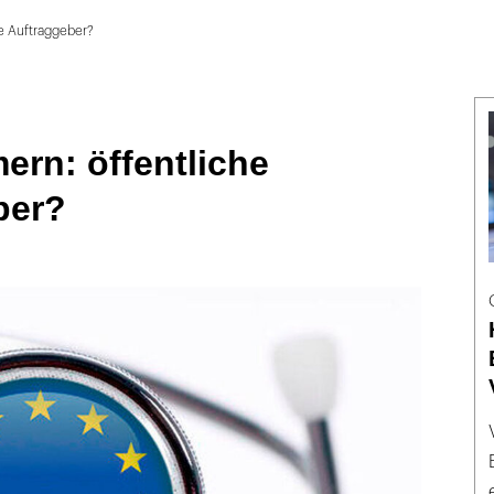
e Auftraggeber?
rn: öffentliche
ber?