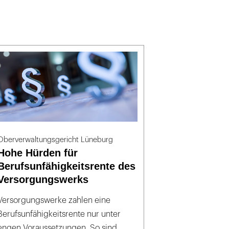
Oberverwaltungsgericht Lüneburg
Hohe Hürden für
Berufsunfähigkeitsrente des
Versorgungswerks
Versorgungswerke zahlen eine
Berufsunfähigkeitsrente nur unter
engen Voraussetzungen. So sind