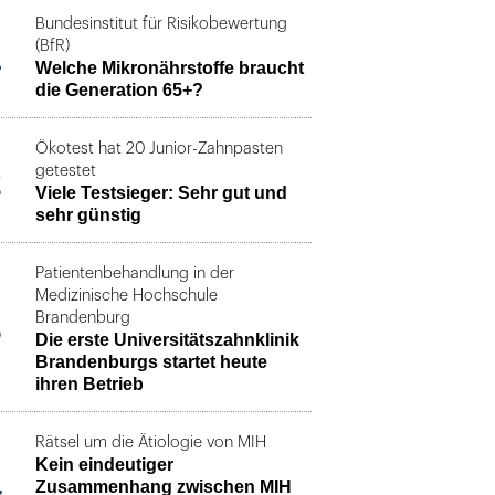
Bundesinstitut für Risikobewertung
1
(BfR)
Welche Mikronährstoffe braucht
die Generation 65+?
Ökotest hat 20 Junior-Zahnpasten
2
getestet
Viele Testsieger: Sehr gut und
sehr günstig
Patientenbehandlung in der
Medizinische Hochschule
3
Brandenburg
Die erste Universitätszahnklinik
Brandenburgs startet heute
ihren Betrieb
Rätsel um die Ätiologie von MIH
Kein eindeutiger
4
Zusammenhang zwischen MIH