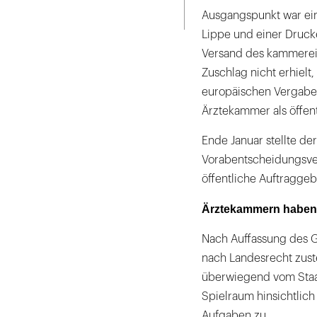
Seite
ausdrucken
Ausgangspunkt war ein
Lippe und einer Druck
Versand des kammereig
Zuschlag nicht erhielt
europäischen Vergaber
Ärztekammer als öffen
Ende Januar stellte d
Vorabentscheidungsve
öffentliche Auftragge
Ärztekammern haben
Nach Auffassung des G
nach Landesrecht zust
überwiegend vom Staat 
Spielraum hinsichtlic
Aufgaben zu.