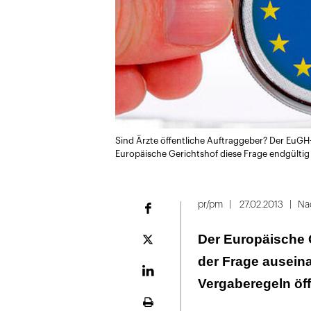
Sind Ärzte öffentliche Auftraggeber? Der EuGH
Europäische Gerichtshof diese Frage endgülti
pr/pm
27.02.2013
Na
Facebook
Der Europäische G
Plattform
X
der Frage ausein
LinekdIn
Vergaberegeln öff