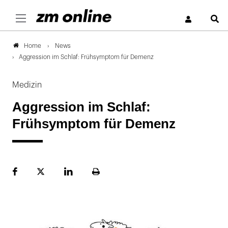
S
News
Home
Aggression im Schlaf: Frühsymptom für Demenz
Medizin
Aggression im Schlaf:
Frühsymptom für Demenz
Facebook
Plattform
LinekdIn
Seite
X
ausdrucken