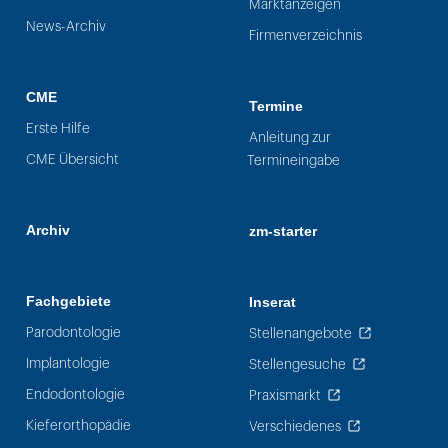
Marktanzeigen
News-Archiv
Firmenverzeichnis
CME
Termine
Erste Hilfe
Anleitung zur
CME Übersicht
Termineingabe
Archiv
zm-starter
Fachgebiete
Inserat
Parodontologie
Stellenangebote
Implantologie
Stellengesuche
Endodontologie
Praxismarkt
Kieferorthopädie
Verschiedenes