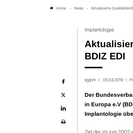
News
Aktualisierte Qualitätsleit
Home
Implantologie
Aktualisier
BDIZ EDI
sg/pm
05.04.2019
Pr
Facebook
Der Bundesverban
Plattform
X
in Europa e.V (BDI
LinekdIn
Implantologie übe
Seite
ausdrucken
Ziel der im Juni 2002 