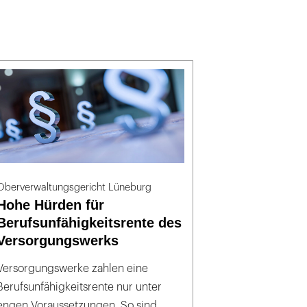
Oberverwaltungsgericht Lüneburg
Hohe Hürden für
Berufsunfähigkeitsrente des
Versorgungswerks
Versorgungswerke zahlen eine
Berufsunfähigkeitsrente nur unter
engen Voraussetzungen. So sind