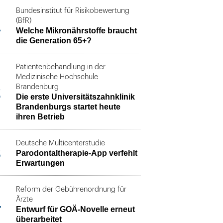
Bundesinstitut für Risikobewertung
1
(BfR)
Welche Mikronährstoffe braucht
die Generation 65+?
Patientenbehandlung in der
Medizinische Hochschule
2
Brandenburg
Die erste Universitätszahnklinik
Brandenburgs startet heute
ihren Betrieb
Deutsche Multicenterstudie
3
Parodontaltherapie-App verfehlt
Erwartungen
Reform der Gebührenordnung für
4
Ärzte
Entwurf für GOÄ-Novelle erneut
überarbeitet