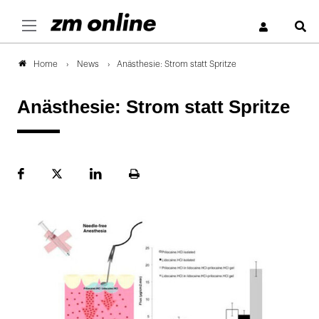
S
News
Anästhesie: Strom statt Spritze
Home
Anästhesie: Strom statt Spritze
Facebook
Plattform
LinekdIn
Seite
X
ausdrucken