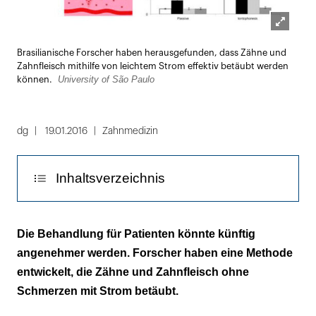
Lightbox
Brasilianische Forscher haben herausgefunden, dass Zähne und
öffnen
Zahnfleisch mithilfe von leichtem Strom effektiv betäubt werden
University of São Paulo
können.
dg
19.01.2016
Zahnmedizin
Inhaltsverzeichnis
Iontophorese macht die Membranbarriere
Die Behandlung für Patienten könnte künftig
durchlässig
angenehmer werden. Forscher haben eine Methode
entwickelt, die Zähne und Zahnfleisch ohne
Spritzenfreie Betäubung senkt das
Schmerzen mit Strom betäubt.
Infektionsrisiko