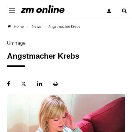
S
News
Angstmacher Krebs
Home
Umfrage
Angstmacher Krebs
Facebook
Plattform
LinekdIn
Seite
X
ausdrucken