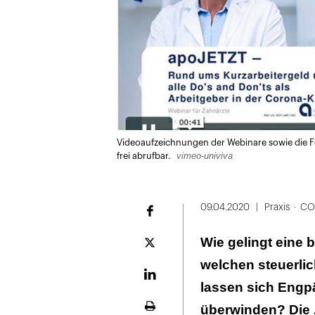
Videoaufzeichnungen der Webinare sowie die Fol
vimeo-univiva
frei abrufbar.
09.04.2020
Praxis
CO
Facebook
Wie gelingt eine 
Plattform
X
welchen steuerl
LinekdIn
lassen sich Eng
überwinden? Die 