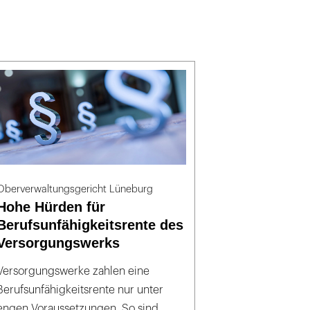
Oberverwaltungsgericht Lüneburg
Hohe Hürden für
Berufsunfähigkeitsrente des
Versorgungswerks
Versorgungswerke zahlen eine
Berufsunfähigkeitsrente nur unter
engen Voraussetzungen. So sind