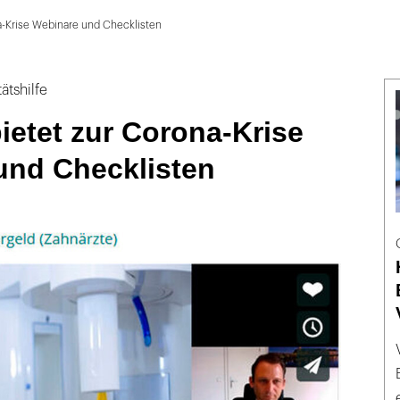
a-Krise Webinare und Checklisten
ätshilfe
etet zur Corona-Krise
und Checklisten