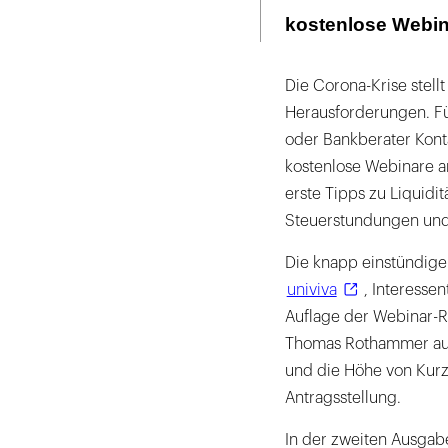
Seite
ausdrucken
kostenlose Webi
Die Corona-Krise stellt
Herausforderungen. Für
oder Bankberater Kon
kostenlose Webinare 
erste Tipps zu Liquidi
Steuerstundungen und
Die knapp einstündigen
univiva
, Interessen
Auflage der Webinar-Re
Thomas Rothammer aus
und die Höhe von Kurz
Antragsstellung.
In der zweiten Ausgabe