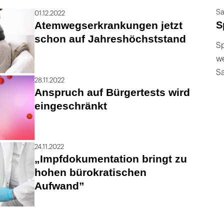
Sa
01.12.2022
S
Atemwegserkrankungen jetzt
schon auf Jahreshöchststand
Sp
we
S
28.11.2022
Anspruch auf Bürgertests wird
eingeschränkt
24.11.2022
„Impfdokumentation bringt zu
hohen bürokratischen
Aufwand”