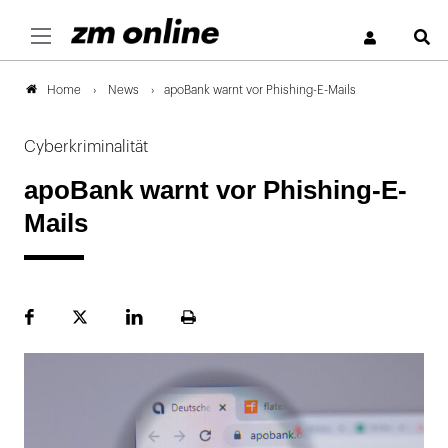
S
News
apoBank warnt vor Phishing-E-Mails
Home
Cyberkriminalität
apoBank warnt vor Phishing-E-
Mails
Facebook
Plattform
LinekdIn
Seite
X
ausdrucken