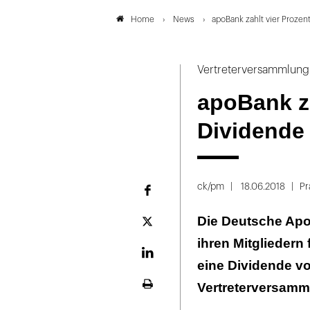
News
apoBank zahlt vier Prozen
Home
Vertreterversammlung 
apoBank za
Dividende
ck/pm
18.06.2018
Pr
Facebook
Die Deutsche Apo
Plattform
X
ihren Mitgliedern
LinekdIn
eine Dividende vo
Vertreterversamml
Seite
ausdrucken