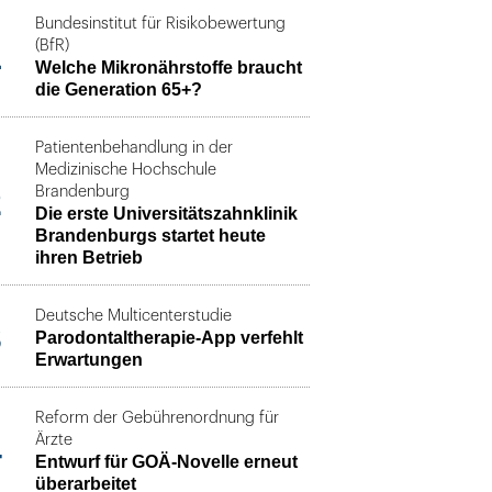
Bundesinstitut für Risikobewertung
1
(BfR)
Welche Mikronährstoffe braucht
die Generation 65+?
Patientenbehandlung in der
Medizinische Hochschule
2
Brandenburg
Die erste Universitätszahnklinik
Brandenburgs startet heute
ihren Betrieb
Deutsche Multicenterstudie
3
Parodontaltherapie-App verfehlt
Erwartungen
Reform der Gebührenordnung für
4
Ärzte
Entwurf für GOÄ-Novelle erneut
überarbeitet