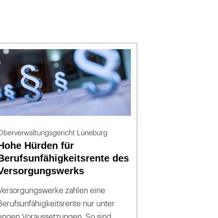
Oberverwaltungsgericht Lüneburg
Hohe Hürden für
Berufsunfähigkeitsrente des
Versorgungswerks
Versorgungswerke zahlen eine
Berufsunfähigkeitsrente nur unter
engen Voraussetzungen. So sind