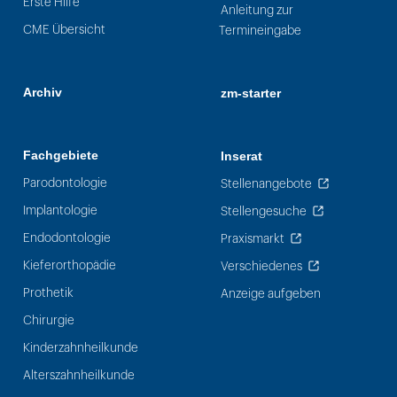
Erste Hilfe
Anleitung zur
CME Übersicht
Termineingabe
Archiv
zm-starter
Fachgebiete
Inserat
Parodontologie
Stellenangebote
Implantologie
Stellengesuche
Endodontologie
Praxismarkt
Kieferorthopädie
Verschiedenes
Prothetik
Anzeige aufgeben
Chirurgie
Kinderzahnheilkunde
Alterszahnheilkunde