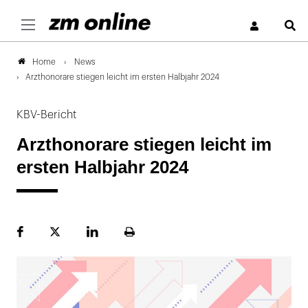
S
News
Home
Arzthonorare stiegen leicht im ersten Halbjahr 2024
KBV-Bericht
Arzthonorare stiegen leicht im
ersten Halbjahr 2024
Facebook
Plattform
LinekdIn
Seite
X
ausdrucken