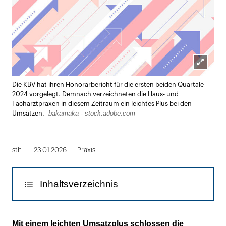
Lightbox
Die KBV hat ihren Honorarbericht für die ersten beiden Quartale
öffnen
2024 vorgelegt. Demnach verzeichneten die Haus- und
Facharztpraxen in diesem Zeitraum ein leichtes Plus bei den
bakamaka - stock.adobe.com
Umsätzen.
sth
23.01.2026
Praxis
Inhaltsverzeichnis
So sah es im hausärztlichen Bereich aus
Mit einem leichten Umsatzplus schlossen die