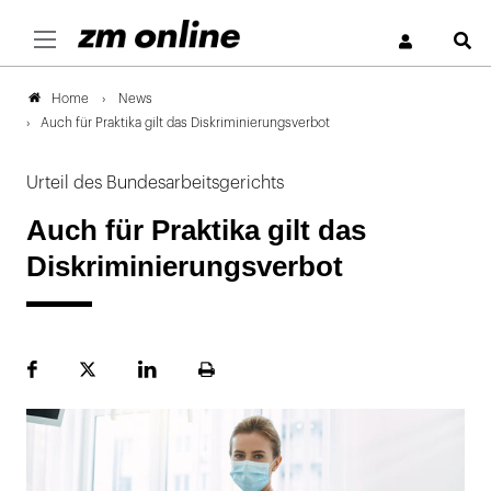
S
News
Home
Auch für Praktika gilt das Diskriminierungsverbot
Urteil des Bundesarbeitsgerichts
Auch für Praktika gilt das
Diskriminierungsverbot
Facebook
Plattform
LinekdIn
Seite
X
ausdrucken