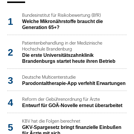
Bundesinstitut für Risikobewertung (BfR)
1
Welche Mikronährstoffe braucht die
Generation 65+?
Patientenbehandlung in der Medizinische
2
Hochschule Brandenburg
Die erste Universitätszahnklinik
Brandenburgs startet heute ihren Betrieb
3
Deutsche Multicenterstudie
Parodontaltherapie-App verfehlt Erwartungen
4
Reform der Gebührenordnung für Ärzte
Entwurf für GOÄ-Novelle erneut überarbeitet
KBV hat die Folgen berechnet
5
GKV-Spargesetz bringt finanzielle Einbußen
für Ärzte mit sich