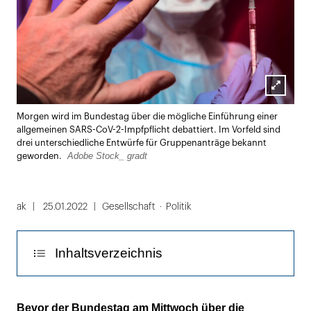
Lightbox
Morgen wird im Bundestag über die mögliche Einführung einer
öffnen
allgemeinen SARS-CoV-2-Impfpflicht debattiert. Im Vorfeld sind
drei unterschiedliche Entwürfe für Gruppenanträge bekannt
Adobe Stock_ gradt
geworden.
ak
25.01.2022
Gesellschaft
Politik
Inhaltsverzeichnis
1. Befristete Impfpflicht ab 18 Jahren
Bevor der Bundestag am Mittwoch über die