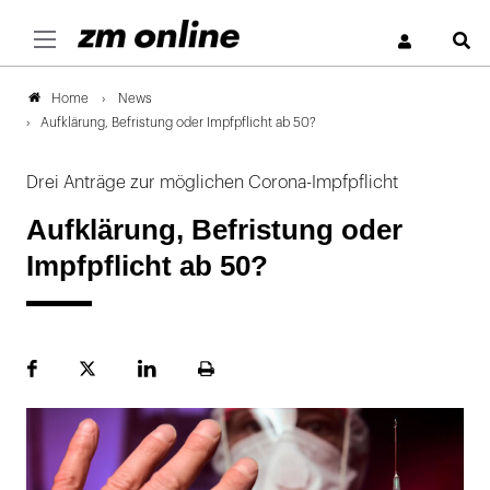
S
News
Home
Aufklärung, Befristung oder Impfpflicht ab 50?
Drei Anträge zur möglichen Corona-Impfpflicht
Aufklärung, Befristung oder
Impfpflicht ab 50?
Facebook
Plattform
LinekdIn
Seite
X
ausdrucken