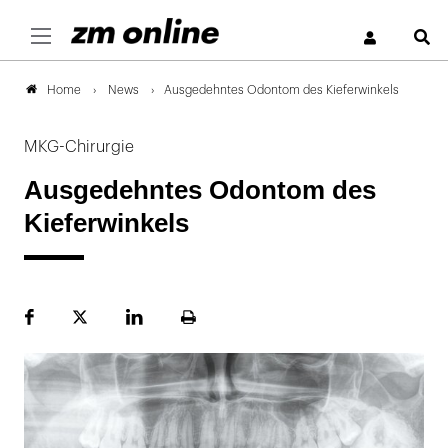
S
News
Ausgedehntes Odontom des Kieferwinkels
Home
MKG-Chirurgie
Ausgedehntes Odontom des
Kieferwinkels
Facebook
Plattform
LinekdIn
Seite
X
ausdrucken