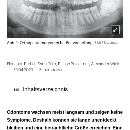
Lightbox
LMU Klinikum
Abb. 1: Orthopantomogramm bei Erstvorstellung
öffnen
Florian A. Probst
,
Sven Otto
,
Philipp Poxleitner
,
Alexander Wick
16.04.2023
Zahnmedizin
Inhaltsverzeichnis
Operatives Verfahren
Odontome wachsen meist langsam und zeigen keine
Symptome. Deshalb können sie lange unentdeckt
Diskussion
bleiben und eine beträchtliche Größe erreichen. Eine