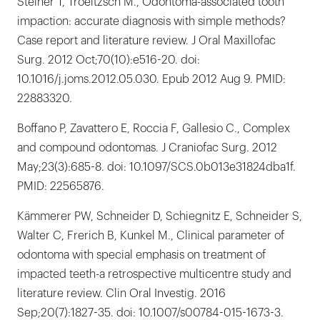
Steiner T, Troeltzsch M., Odontoma-associated tooth
impaction: accurate diagnosis with simple methods?
Case report and literature review. J Oral Maxillofac
Surg. 2012 Oct;70(10):e516-20. doi:
10.1016/j.joms.2012.05.030. Epub 2012 Aug 9. PMID:
22883320.
Boffano P, Zavattero E, Roccia F, Gallesio C., Complex
and compound odontomas. J Craniofac Surg. 2012
May;23(3):685-8. doi: 10.1097/SCS.0b013e31824dba1f.
PMID: 22565876.
Kämmerer PW, Schneider D, Schiegnitz E, Schneider S,
Walter C, Frerich B, Kunkel M., Clinical parameter of
odontoma with special emphasis on treatment of
impacted teeth-a retrospective multicentre study and
literature review. Clin Oral Investig. 2016
Sep;20(7):1827-35. doi: 10.1007/s00784-015-1673-3.