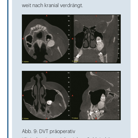
weit nach kranial verdrängt.
Abb. 9: DVT präoperativ