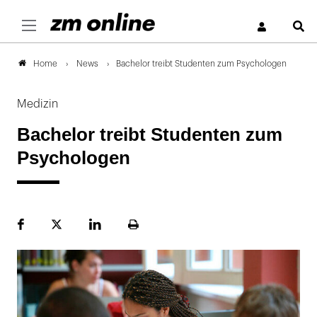
S
News
Bachelor treibt Studenten zum Psychologen
Home
Medizin
Bachelor treibt Studenten zum
Psychologen
Facebook
Plattform
LinekdIn
Seite
X
ausdrucken