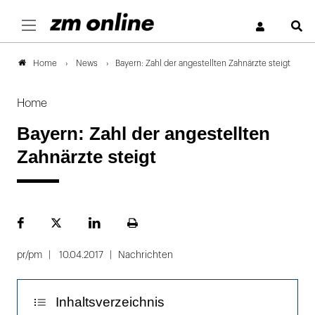
S
News
Bayern: Zahl der angestellten Zahnärzte steigt
Home
Home
Bayern: Zahl der angestellten
Zahnärzte steigt
Facebook
Plattform
LinekdIn
Seite
X
ausdrucken
pr/pm
10.04.2017
Nachrichten
Inhaltsverzeichnis