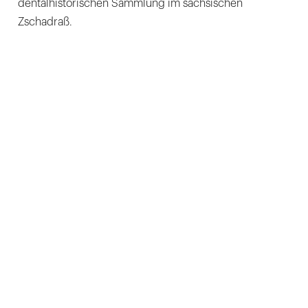
dentalhistorischen Sammlung im sächsischen
Zschadraß.