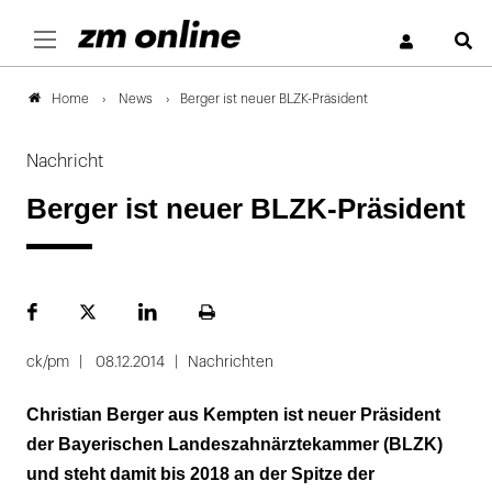
S
News
Berger ist neuer BLZK-Präsident
Home
Nachricht
Berger ist neuer BLZK-Präsident
Facebook
Plattform
LinekdIn
Seite
X
ausdrucken
ck/pm
08.12.2014
Nachrichten
Christian Berger aus Kempten ist neuer Präsident
der Bayerischen Landeszahnärztekammer (BLZK)
und steht damit bis 2018 an der Spitze der