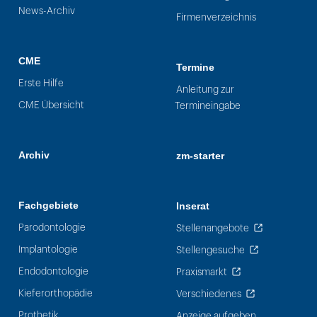
News-Archiv
Firmenverzeichnis
CME
Termine
Erste Hilfe
Anleitung zur
CME Übersicht
Termineingabe
Archiv
zm-starter
Fachgebiete
Inserat
Parodontologie
Stellenangebote
Implantologie
Stellengesuche
Endodontologie
Praxismarkt
Kieferorthopädie
Verschiedenes
Prothetik
Anzeige aufgeben