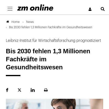
S
News
Home
Bis 2030 fehlen 1,3 Millionen Fachkräfte im Gesundheitswesen
Leibniz-Institut für Wirtschaftsforschung prognostiziert
Bis 2030 fehlen 1,3 Millionen
Fachkräfte im
Gesundheitswesen
Facebook
Plattform
LinekdIn
Seite
X
ausdrucken