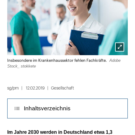
Lightbox
Adobe
Insbesondere im Krankenhaussektor fehlen Fachkräfte.
öffnen
Stock_ stokkete
sg/pm
12.02.2019
Gesellschaft
Inhaltsverzeichnis
Unerlässlich: ein modernes
Im Jahre 2030 werden in Deutschland etwa 1,3