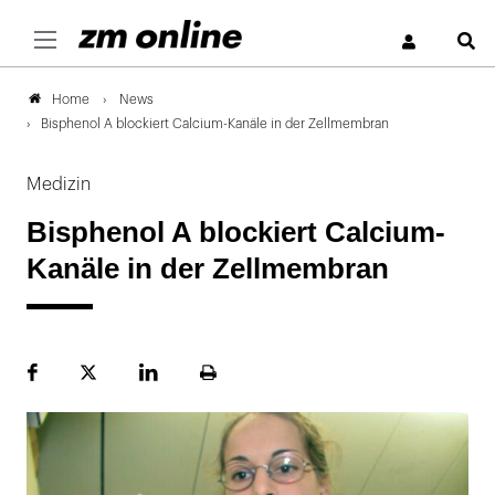
S
News
Home
Bisphenol A blockiert Calcium-Kanäle in der Zellmembran
Medizin
Bisphenol A blockiert Calcium-
Kanäle in der Zellmembran
Facebook
Plattform
LinekdIn
Seite
X
ausdrucken