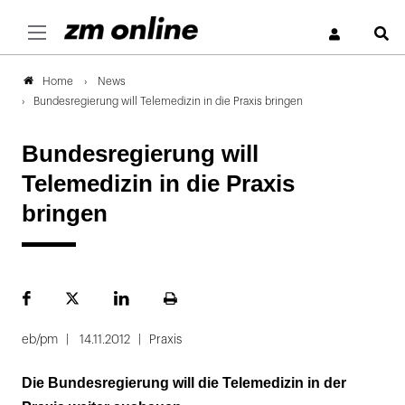
S
News
Home
Bundesregierung will Telemedizin in die Praxis bringen
Bundesregierung will
Telemedizin in die Praxis
bringen
Facebook
Plattform
LinekdIn
Seite
X
ausdrucken
eb/pm
14.11.2012
Praxis
Die Bundesregierung will die Telemedizin in der