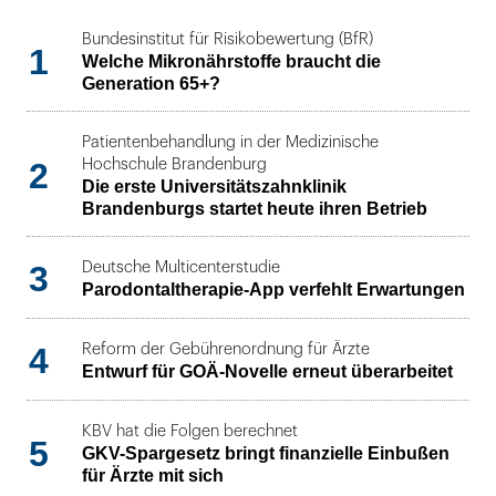
Bundesinstitut für Risikobewertung (BfR)
1
Welche Mikronährstoffe braucht die
Generation 65+?
Patientenbehandlung in der Medizinische
2
Hochschule Brandenburg
Die erste Universitätszahnklinik
Brandenburgs startet heute ihren Betrieb
3
Deutsche Multicenterstudie
Parodontaltherapie-App verfehlt Erwartungen
4
Reform der Gebührenordnung für Ärzte
Entwurf für GOÄ-Novelle erneut überarbeitet
KBV hat die Folgen berechnet
5
GKV-Spargesetz bringt finanzielle Einbußen
für Ärzte mit sich