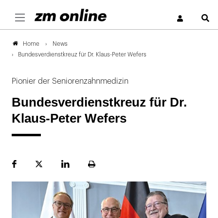
S
News
Home
Bundesverdienstkreuz für Dr. Klaus-Peter Wefers
Pionier der Seniorenzahnmedizin
Bundesverdienstkreuz für Dr.
Klaus-Peter Wefers
Facebook
Plattform
LinekdIn
Seite
X
ausdrucken