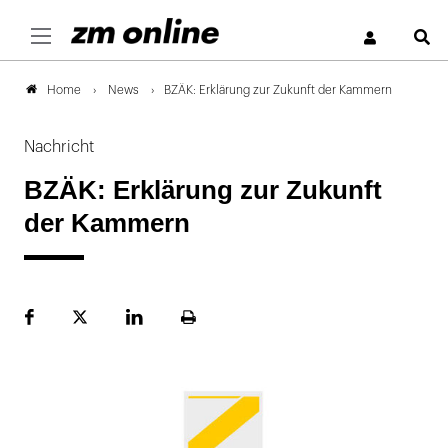
S
News
BZÄK: Erklärung zur Zukunft der Kammern
Home
Nachricht
BZÄK: Erklärung zur Zukunft
der Kammern
Facebook
Plattform
LinekdIn
Seite
X
ausdrucken