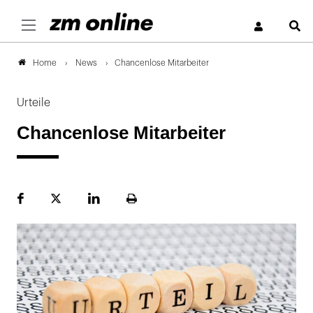
S
News
Chancenlose Mitarbeiter
Home
Urteile
Chancenlose Mitarbeiter
Facebook
Plattform
LinekdIn
Seite
X
ausdrucken