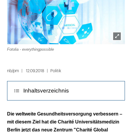
Lightbox
Fotolia - everythingpossible
öffnen
nb/pm
12.09.2018
Politik
Inhaltsverzeichnis
"Viren kennen keine Landesgrenzen"
Die weltweite Gesundheitsversorgung verbessern –
mit diesem Ziel hat die Charité Universitätsmedizin
Berlin jetzt das neue Zentrum "Charité Global