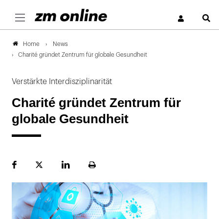
S
News
Home
Charité gründet Zentrum für globale Gesundheit
Verstärkte Interdisziplinarität
Charité gründet Zentrum für
globale Gesundheit
Facebook
Plattform
LinekdIn
Seite
X
ausdrucken