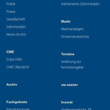
Politik
Ästhetische Zahnmedizin
Praxis
Gesellschaft
Markt
Zahnmedizin
Marktanzeigen
News-Archiv
Firmenverzeichnis
CME
Termine
Erste Hilfe
Anleitung zur
CME Übersicht
Termineingabe
Archiv
zm-starter
Fachgebiete
Inserat
Parodontologie
Stellenangebote