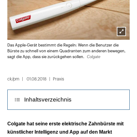
Lightbox
Das Apple-Gerät bestimmt die Regeln: Wenn die Benutzer die
öffnen
Bürste zu schnell von einem Quadranten zum anderen bewegen,
Colgate
sagt die App, dass sie zurückgehen sollen.
ck/pm
01.08.2018
Praxis
Inhaltsverzeichnis
Ein 3-D-Putztrainer hilft, "Dich effektiver um
Colgate hat seine erste elektrische Zahnbürste mit
Deine Mundgesundheit zu kümmern"
künstlicher Intelligenz und App auf den Markt