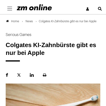
S
News
Colgates KI-Zahnbürste gibt es nur bei Apple
Home
Serious Games
Colgates KI-Zahnbürste gibt es
nur bei Apple
Facebook
Plattform
LinekdIn
Seite
X
ausdrucken