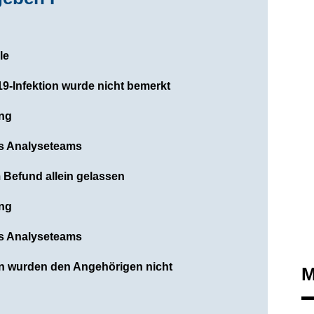
le
19-Infektion wurde nicht bemerkt
ung
s Analyseteams
m Befund allein gelassen
ung
s Analyseteams
en wurden den Angehörigen nicht
M