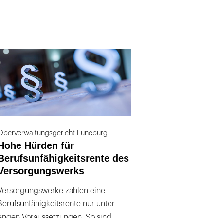
Oberverwaltungsgericht Lüneburg
Hohe Hürden für
Berufsunfähigkeitsrente des
Versorgungswerks
Versorgungswerke zahlen eine
Berufsunfähigkeitsrente nur unter
engen Voraussetzungen. So sind