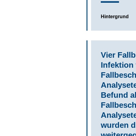
Hintergrund
Vier Fall
Infektion
Fallbesc
Analysete
Befund al
Fallbesc
Analyset
wurden d
weiterge