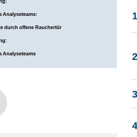
ng:
 Analyseteams:
e durch offene Rauchertür
ng:
s Analyseteams