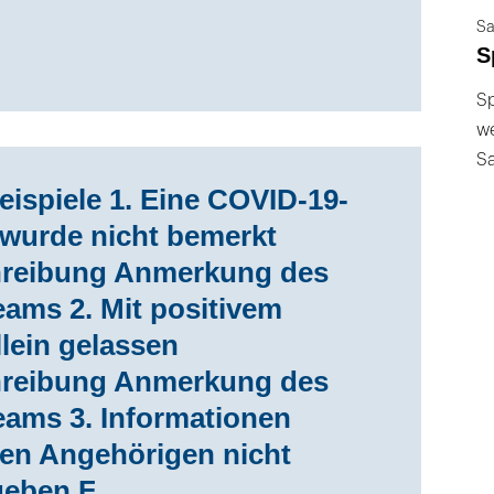
Sa
S
Sp
we
S
beispiele 1. Eine COVID-19-
 wurde nicht bemerkt
hreibung Anmerkung des
ams 2. Mit positivem
lein gelassen
hreibung Anmerkung des
eams 3. Informationen
en Angehörigen nicht
geben F