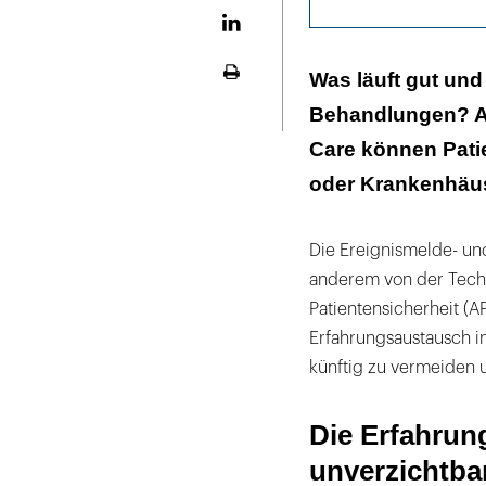
LinekdIn
Die Erfahrunge
Was läuft gut und
Seite
ausdrucken
Behandlungen? Auf
Care können Patie
oder Krankenhäus
Die Ereignismelde- und
anderem von der Tech
Patientensicherheit (AP
Erfahrungsaustausch i
künftig zu vermeiden u
Die Erfahrun
unverzichtba