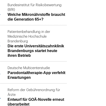
Bundesinstitut für Risikobewertung
1
(BfR)
Welche Mikronährstoffe braucht
die Generation 65+?
Patientenbehandlung in der
Medizinische Hochschule
2
Brandenburg
Die erste Universitätszahnklinik
Brandenburgs startet heute
ihren Betrieb
Deutsche Multicenterstudie
3
Parodontaltherapie-App verfehlt
Erwartungen
Reform der Gebührenordnung für
4
Ärzte
Entwurf für GOÄ-Novelle erneut
überarbeitet