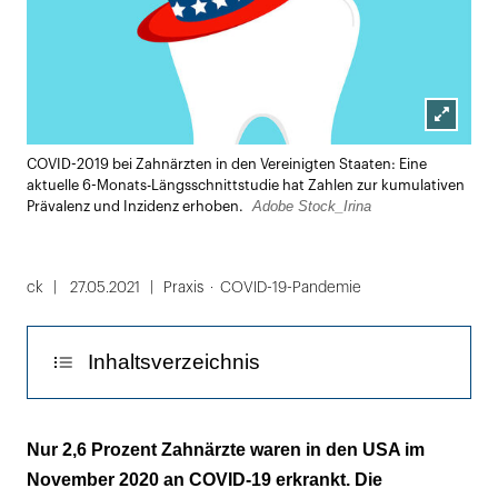
Lightbox
COVID-2019 bei Zahnärzten in den Vereinigten Staaten: Eine
öffnen
aktuelle 6-Monats-Längsschnittstudie hat Zahlen zur kumulativen
Adobe Stock_Irina
Prävalenz und Inzidenz erhoben.
ck
27.05.2021
Praxis
COVID-19-Pandemie
Inhaltsverzeichnis
Die Prävalenz der Gesundheitsmitarbeiter
Nur 2,6 Prozent Zahnärzte waren in den USA im
betrug 29 Prozent
November 2020 an COVID-19 erkrankt. Die