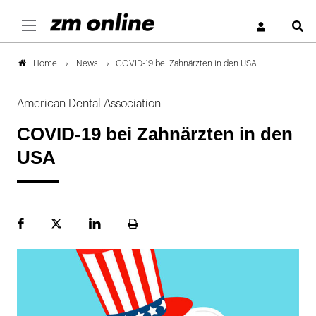
S
News
COVID-19 bei Zahnärzten in den USA
Home
American Dental Association
COVID-19 bei Zahnärzten in den
USA
Facebook
Plattform
LinekdIn
Seite
X
ausdrucken