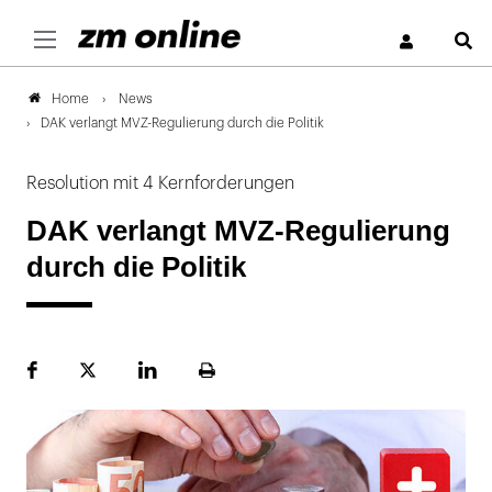
S
News
Home
DAK verlangt MVZ-Regulierung durch die Politik
Resolution mit 4 Kernforderungen
DAK verlangt MVZ-Regulierung
durch die Politik
Facebook
Plattform
LinekdIn
Seite
X
ausdrucken