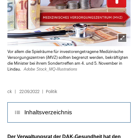
Lightbox
Vor allem die Spielräume für investorengetragene Medizinische
öffnen
Versorgungszentren (iMVZ) sollten begrenzt werden, bekräftigten
die Minister bei ihrem Sondertreffen am 4. und 5. November in
Adobe Stock_MQ-Illustrations
Lindau.
ck
22.09.2022
Politik
Inhaltsverzeichnis
Regelungen sollten marktbeherrschende
Der Verwaltungsrat der DAK-Gesundheit hat den