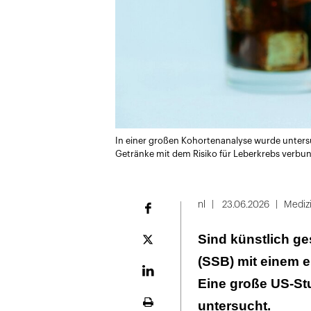
In einer großen Kohortenanalyse wurde unters
Getränke mit dem Risiko für Leberkrebs verbun
nl
23.06.2026
Mediz
Facebook
Sind künstlich g
Plattform
X
(SSB) mit einem 
LinekdIn
Eine große US-St
untersucht.