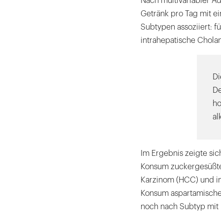
Nach multivariabler Ad
Getränk pro Tag mit ei
Subtypen assoziiert: f
intrahepatische Chola
Di
De
ho
al
Im Ergebnis zeigte si
Konsum zuckergesüßter
Karzinom (HCC) und in
Konsum aspartamische
noch nach Subtyp mit L