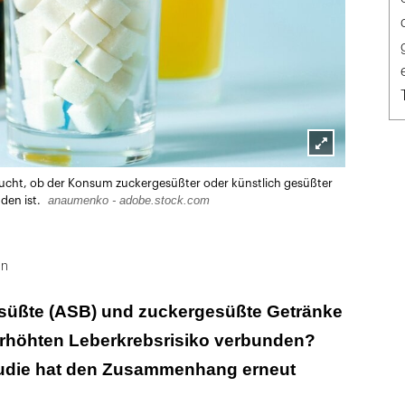
Lightbox
ucht, ob der Konsum zuckergesüßter oder künstlich gesüßter
öffnen
anaumenko - adobe.stock.com
den ist.
in
esüßte (ASB) und zuckergesüßte Getränke
erhöhten Leberkrebsrisiko verbunden?
udie hat den Zusammenhang erneut