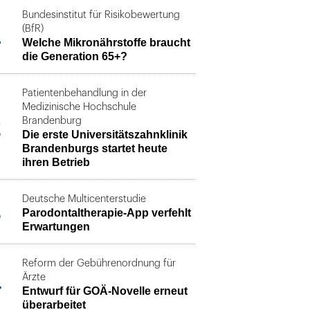
Bundesinstitut für Risikobewertung
1
(BfR)
Welche Mikronährstoffe braucht
die Generation 65+?
Patientenbehandlung in der
Medizinische Hochschule
2
Brandenburg
Die erste Universitätszahnklinik
Brandenburgs startet heute
ihren Betrieb
Deutsche Multicenterstudie
3
Parodontaltherapie-App verfehlt
Erwartungen
Reform der Gebührenordnung für
4
Ärzte
Entwurf für GOÄ-Novelle erneut
überarbeitet