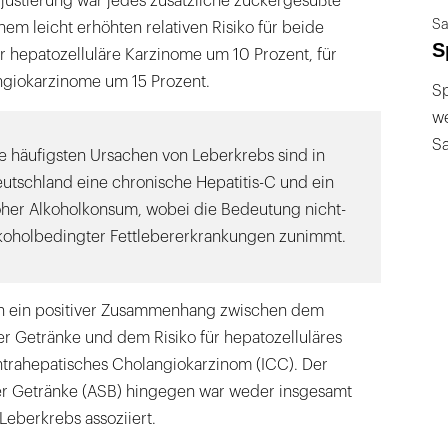
justierung war jedes zusätzliche zuckergesüßte
Sa
nem leicht erhöhten relativen Risiko für beide
S
ür hepatozelluläre Karzinome um 10 Prozent, für
ngiokarzinome um 15 Prozent.
Sp
we
S
e häufigsten Ursachen von Leberkrebs sind in
utschland eine chronische Hepatitis-C und ein
her Alkoholkonsum, wobei die Bedeutung nicht-
koholbedingter Fettlebererkrankungen zunimmt.
ch ein positiver Zusammenhang zwischen dem
 Getränke und dem Risiko für hepatozelluläres
trahepatisches Cholangiokarzinom (ICC). Der
r Getränke (ASB) hingegen war weder insgesamt
eberkrebs assoziiert.