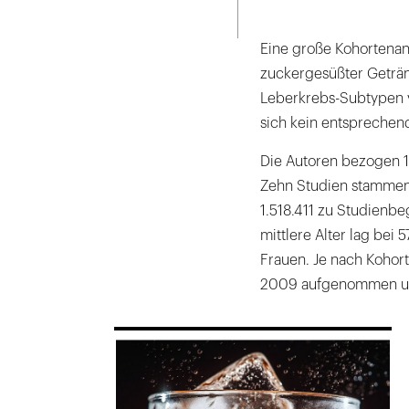
Seite
ausdrucken
Eine große Kohortenan
zuckergesüßter Getränk
Leberkrebs-Subtypen v
sich kein entspreche
Die Autoren bezogen 11
Zehn Studien stammen
1.518.411 zu Studienb
mittlere Alter lag bei
Frauen. Je nach Koho
2009 aufgenommen und
169