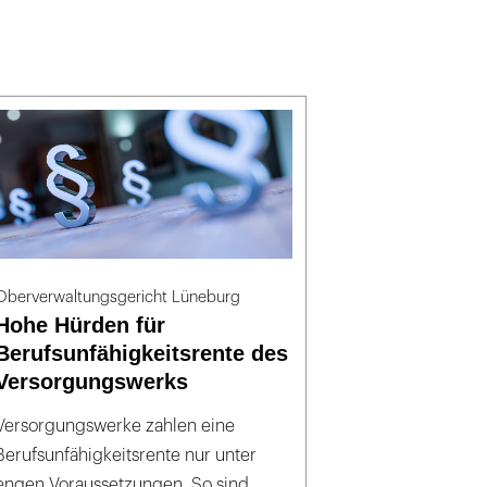
Oberverwaltungsgericht Lüneburg
Hohe Hürden für
Berufsunfähigkeitsrente des
Versorgungswerks
Versorgungswerke zahlen eine
Berufsunfähigkeitsrente nur unter
engen Voraussetzungen. So sind