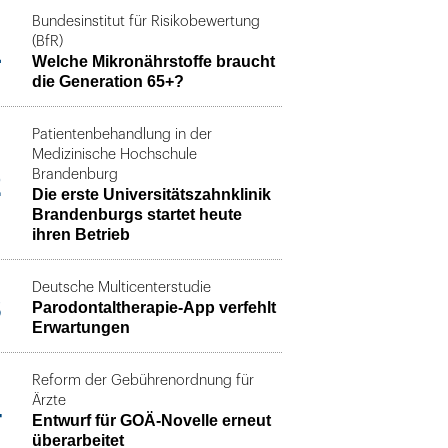
Bundesinstitut für Risikobewertung
1
(BfR)
Welche Mikronährstoffe braucht
die Generation 65+?
Patientenbehandlung in der
Medizinische Hochschule
2
Brandenburg
Die erste Universitätszahnklinik
Brandenburgs startet heute
ihren Betrieb
Deutsche Multicenterstudie
3
Parodontaltherapie-App verfehlt
Erwartungen
Reform der Gebührenordnung für
4
Ärzte
Entwurf für GOÄ-Novelle erneut
überarbeitet