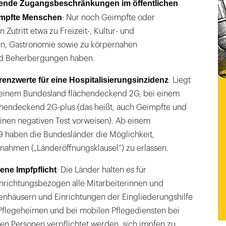
ende Zugangsbeschränkungen im öffentlichen
eimpfte Menschen
: Nur noch Geimpfte oder
 Zutritt etwa zu Freizeit-, Kultur- und
en, Gastronomie sowie zu körpernahen
nd Beherbergungen haben.
enzwerte für eine Hospitalisierungsinzidenz
: Liegt
in einem Bundesland flächendeckend 2G, bei einem
ächendeckend 2G-plus (das heißt, auch Geimpfte und
nen negativen Test vorweisen). Ab einem
 haben die Bundesländer die Möglichkeit,
ahmen („Länderöffnungsklausel“) zu erlassen.
ne Impfpflicht
: Die Länder halten es für
einrichtungsbezogen alle Mitarbeiterinnen und
kenhäusern und Einrichtungen der Eingliederungshilfe
 Pflegeheimen und bei mobilen Pflegediensten bei
len Personen verpflichtet werden, sich impfen zu