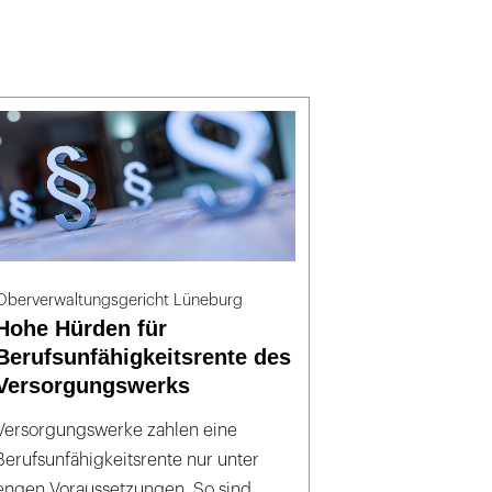
Oberverwaltungsgericht Lüneburg
Hohe Hürden für
Berufsunfähigkeitsrente des
Versorgungswerks
Versorgungswerke zahlen eine
Berufsunfähigkeitsrente nur unter
engen Voraussetzungen. So sind