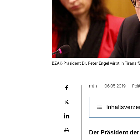
BZÄK-Präsident Dr. Peter Engel wirbt in Tiran
mth
06.05.2019
Poli
Facebook
Plattform
Inhaltsverze
X
LinekdIn
Die BZÄK vertri
Der Präsident de
Seite
internationaler
ausdrucken