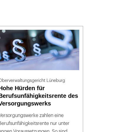
Oberverwaltungsgericht Lüneburg
Hohe Hürden für
Berufsunfähigkeitsrente des
Versorgungswerks
Versorgungswerke zahlen eine
Berufsunfähigkeitsrente nur unter
engen Voraussetzungen. So sind