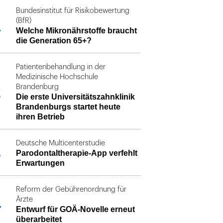
Bundesinstitut für Risikobewertung
1
(BfR)
Welche Mikronährstoffe braucht
die Generation 65+?
Patientenbehandlung in der
Medizinische Hochschule
2
Brandenburg
Die erste Universitätszahnklinik
Brandenburgs startet heute
ihren Betrieb
Deutsche Multicenterstudie
3
Parodontaltherapie-App verfehlt
Erwartungen
Reform der Gebührenordnung für
4
Ärzte
Entwurf für GOÄ-Novelle erneut
überarbeitet