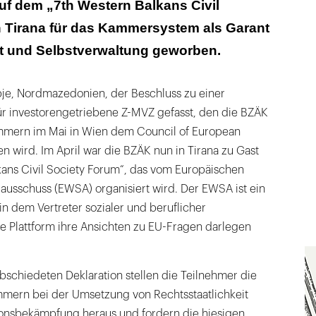
auf dem „7th Western Balkans Civil
n Tirana für das Kammersystem als Garant
eit und Selbstverwaltung geworben.
je, Nordmazedonien, der Beschluss zu einer
für investorengetriebene Z-MVZ gefasst, den die BZÄK
mmern im Mai in Wien dem Council of European
en wird. Im April war die BZÄK nun in Tirana zu Gast
kans Civil Society Forum“, das vom Europäischen
lausschuss (EWSA) organisiert wird. Der EWSA ist ein
n dem Vertreter sozialer und beruflicher
e Plattform ihre Ansichten zu EU-Fragen darlegen
schiedeten Deklaration stellen die Teilnehmer die
mmern bei der Umsetzung von Rechtsstaatlichkeit
ionsbekämpfung heraus und fordern die hiesigen