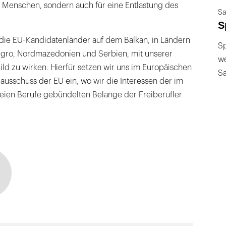
r Menschen, sondern auch für eine Entlastung des
Sa
S
r die EU-Kandidatenländer auf dem Balkan, in Ländern
Sp
gro, Nordmazedonien und Serbien, mit unserer
we
ld zu wirken. Hierfür setzen wir uns im Europäischen
S
lausschuss der EU ein, wo wir die Interessen der im
ien Berufe gebündelten Belange der Freiberufler