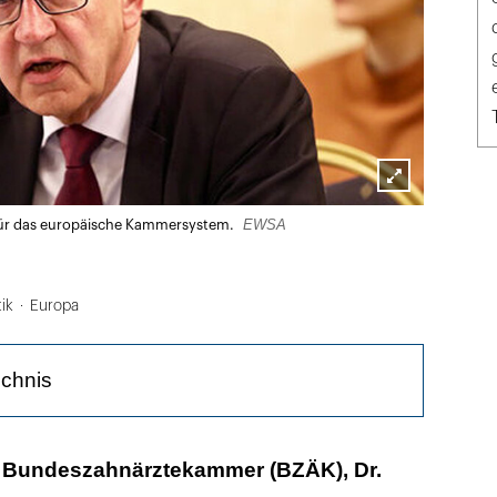
Lightbox
EWSA
a für das europäische Kammersystem.
öffnen
tik
Europa
ichnis
tt die Freiberuflichkeit auf nationaler und
r Bundeszahnärztekammer (BZÄK), Dr.
 Ebene