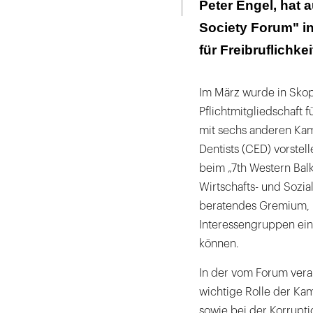
Peter Engel, hat 
Society Forum" i
für Freibruflichk
Im März wurde in Skop
Pflichtmitgliedschaft 
mit sechs anderen Ka
Dentists (CED) vorstell
beim „7th Western Bal
Wirtschafts- und Sozia
beratendes Gremium, i
Interessengruppen ein
können.
In der vom Forum verab
wichtige Rolle der Ka
sowie bei der Korrupt