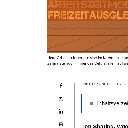
Neue Arbeitszeitmodelle sind im Kommen - auch
Zahnärzte noch immer das Gefühl, allein auf wei
Sonja M. Schultz
07.08.
Facebook
Plattform
Inhaltsverze
X
LinekdIn
Eine Doppelspi
Top-Sharing, Väte