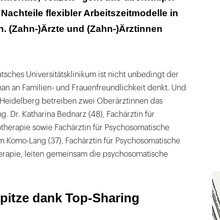
Nachteile flexibler Arbeitszeitmodelle in
 darauf verlassen, dass jemand meinen Job gut
 nicht da bin!"
n. (Zahn-)Ärzte und (Zahn-)Ärztinnen
 es ein paar Mal gekracht!"
der Chirurgie kommt die Väterzeit
tsches Universitätsklinikum ist nicht unbedingt der
an an Familien- und Frauenfreundlichkeit denkt. Und
nen guten Draht zur Personalabteilung
k Heidelberg betreiben zwei Oberärztinnen das
Karriereknick
. Dr. Katharina Bednarz (48), Fachärztin für
otherapie sowie Fachärztin für Psychosomatische
r etwas, das ich als normal empfand,
am Komo-Lang (37), Fachärztin für Psychosomatische
 und gelobt wurde, desto klarer zeigte sich, dass
rapie, leiten gemeinsam die psychosomatische
erall Routine ist."
r: Chefsein mal ausprobieren
pitze dank Top-Sharing
 man vielleicht improvisieren