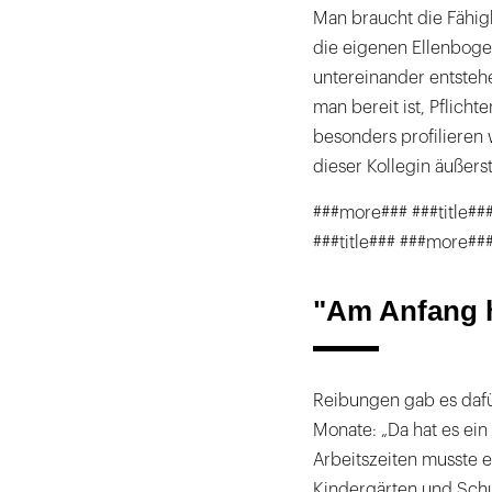
Man braucht die Fähigk
die eigenen Ellenboge
untereinander entsteh
man bereit ist, Pflichte
besonders profilieren 
dieser Kollegin äußers
###more### ###title###
###title### ###more##
"Am Anfang h
Reibungen gab es dafü
Monate: „Da hat es ein
Arbeitszeiten musste 
Kindergärten und Schul