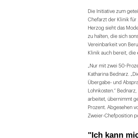
Die Initiative zum get
Chefarzt der Klinik fü
Herzog sieht das Model
zu halten, die sich son
Vereinbarkeit von Beru
Klinik auch bereit, die
„Nur mit zwei 50-Proze
Katharina Bednarz. „D
Übergabe- und Abspra
Lohnkosten.“ Bednarz,
arbeitet, übernimmt ge
Prozent. Abgesehen vo
Zweier-Chefposition po
"Ich kann mi