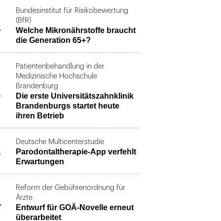
Bundesinstitut für Risikobewertung
1
(BfR)
Welche Mikronährstoffe braucht
die Generation 65+?
Patientenbehandlung in der
Medizinische Hochschule
2
Brandenburg
Die erste Universitätszahnklinik
Brandenburgs startet heute
ihren Betrieb
Deutsche Multicenterstudie
3
Parodontaltherapie-App verfehlt
Erwartungen
Reform der Gebührenordnung für
4
Ärzte
Entwurf für GOÄ-Novelle erneut
überarbeitet