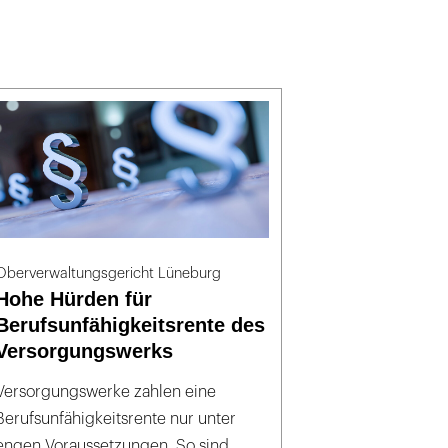
Oberverwaltungsgericht Lüneburg
Hohe Hürden für
Berufsunfähigkeitsrente des
Versorgungswerks
Versorgungswerke zahlen eine
Berufsunfähigkeitsrente nur unter
engen Voraussetzungen. So sind