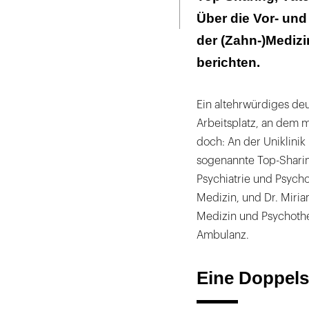
Seite
ausdrucken
Über die Vor- und 
"Ich kann mich
macht, wenn ich
der (Zahn-)Medizi
berichten.
"Am Anfang hat
Selbst in der 
Ein altehrwürdiges deu
Arbeitsplatz, an dem m
Man braucht ei
doch: An der Uniklini
Angst vor dem 
sogenannte Top-Sharing
Psychiatrie und Psych
"Je mehr ich fü
Medizin, und Dr. Miri
beglückwünscht
Medizin und Psychothe
es noch nicht üb
Ambulanz.
Acting Directo
Eine Doppels
Am Anfang muss