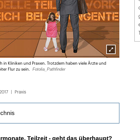
Lightbox
 in Kliniken und Praxen. Trotzdem haben viele Ärzte und
öffnen
Fotolia_Pathfinder
ter Flur zu sein.
2017
Praxis
ichnis
tze dank Top-Sharing
rmonate, Teilzeit - geht das überhaupt?