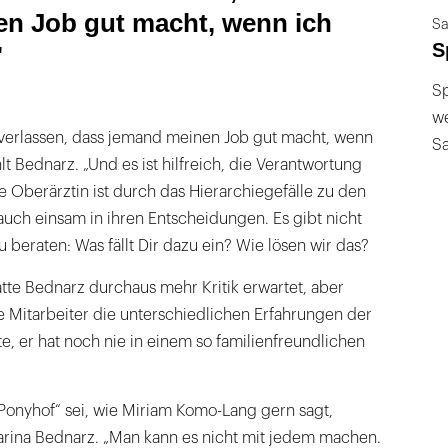
n Job gut macht, wenn ich
Sa
S
"
Sp
we
 verlassen, dass jemand meinen Job gut macht, wenn
S
hlt Bednarz. „Und es ist hilfreich, die Verantwortung
ne Oberärztin ist durch das Hierarchiegefälle zu den
uch einsam in ihren Entscheidungen. Es gibt nicht
u beraten: Was fällt Dir dazu ein? Wie lösen wir das?
e Bednarz durchaus mehr Kritik erwartet, aber
e Mitarbeiter die unterschiedlichen Erfahrungen der
te, er hat noch nie in einem so familienfreundlichen
Ponyhof“ sei, wie Miriam Komo-Lang gern sagt,
arina Bednarz. „Man kann es nicht mit jedem machen.